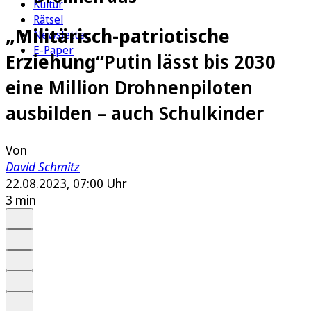
Kultur
Rätsel
„Militärisch-patriotische
Newsletter
E-Paper
Erziehung“
Putin lässt bis 2030
eine Million Drohnenpiloten
ausbilden – auch Schulkinder
Von
David Schmitz
22.08.2023, 07:00 Uhr
3 min
Auf Google bevorzugen
Anhören
Schrift
Merken
Drucken