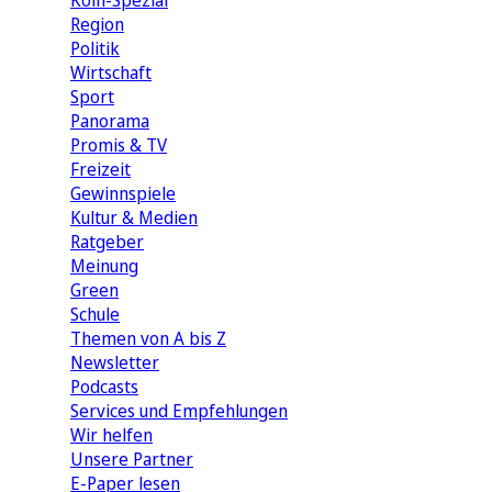
Köln-Spezial
Region
Politik
Wirtschaft
Sport
Panorama
Promis & TV
Freizeit
Gewinnspiele
Kultur & Medien
Ratgeber
Meinung
Green
Schule
Themen von A bis Z
Newsletter
Podcasts
Services und Empfehlungen
Wir helfen
Unsere Partner
E-Paper lesen