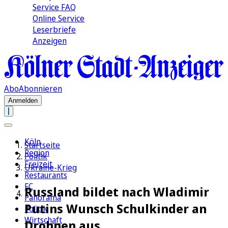
Service FAQ
Online Service
Leserbriefe
Anzeigen
Abo
Abonnieren
Anmelden
Köln
Startseite
Region
Politik
Freizeit
Ukraine-Krieg
Restaurants
FC
Russland bildet nach Wladimir
Panorama
Putins Wunsch Schulkinder an
Politik
Wirtschaft
Drohnen aus