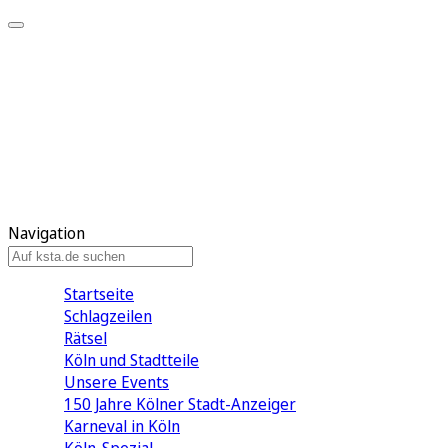
Mein KStA
Meine Artikel
Meine Region
Meine Newsletter
Mein KStA PLUS
Mein E-Paper
Navigation
Startseite
Schlagzeilen
Rätsel
Köln und Stadtteile
Unsere Events
150 Jahre Kölner Stadt-Anzeiger
Karneval in Köln