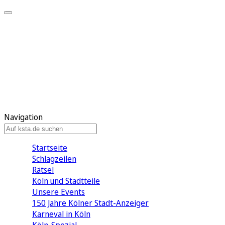
Mein KStA
Meine Artikel
Meine Region
Meine Newsletter
Mein KStA PLUS
Mein E-Paper
Navigation
Startseite
Schlagzeilen
Rätsel
Köln und Stadtteile
Unsere Events
150 Jahre Kölner Stadt-Anzeiger
Karneval in Köln