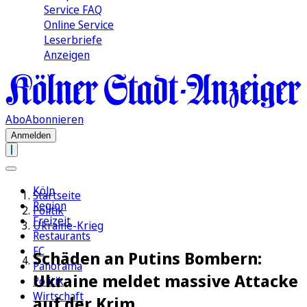
Service FAQ
Online Service
Leserbriefe
Anzeigen
Abo
Abonnieren
Anmelden
Köln
Startseite
Region
Politik
Freizeit
Ukraine-Krieg
Restaurants
FC
Schäden an Putins Bombern:
Panorama
Ukraine meldet massive Attacke
Politik
Wirtschaft
auf der Krim