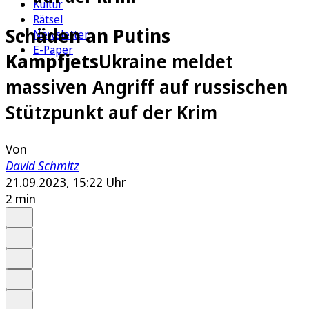
Kultur
Rätsel
Schäden an Putins
Newsletter
E-Paper
Kampfjets
Ukraine meldet
massiven Angriff auf russischen
Stützpunkt auf der Krim
Von
David Schmitz
21.09.2023, 15:22 Uhr
2 min
Auf Google bevorzugen
Anhören
Schrift
Merken
Drucken