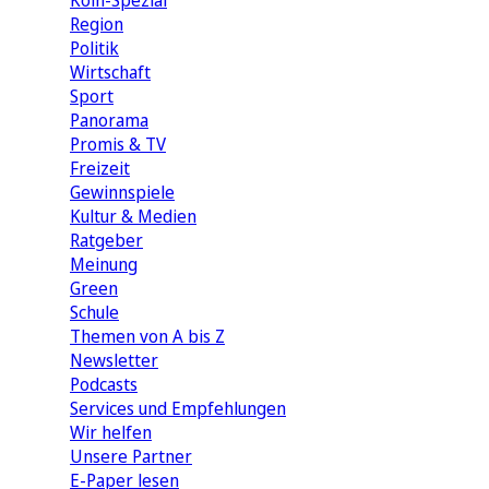
Köln-Spezial
Region
Politik
Wirtschaft
Sport
Panorama
Promis & TV
Freizeit
Gewinnspiele
Kultur & Medien
Ratgeber
Meinung
Green
Schule
Themen von A bis Z
Newsletter
Podcasts
Services und Empfehlungen
Wir helfen
Unsere Partner
E-Paper lesen