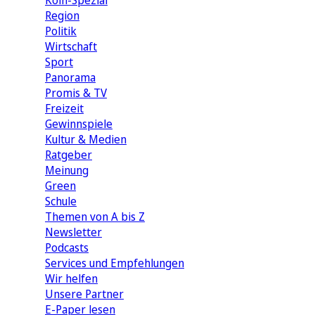
Köln-Spezial
Region
Politik
Wirtschaft
Sport
Panorama
Promis & TV
Freizeit
Gewinnspiele
Kultur & Medien
Ratgeber
Meinung
Green
Schule
Themen von A bis Z
Newsletter
Podcasts
Services und Empfehlungen
Wir helfen
Unsere Partner
E-Paper lesen