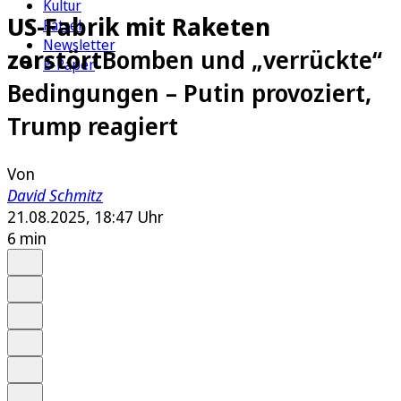
Kultur
US-Fabrik mit Raketen
Rätsel
Newsletter
zerstört
Bomben und „verrückte“
E-Paper
Bedingungen – Putin provoziert,
Trump reagiert
Von
David Schmitz
21.08.2025, 18:47 Uhr
6 min
Auf Google bevorzugen
Anhören
Schrift
Merken
Drucken
Teilen