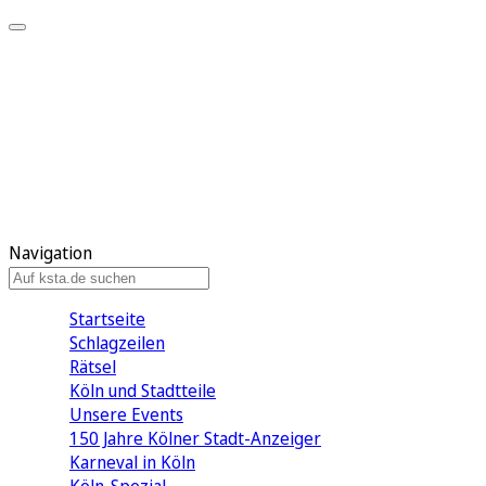
Mein KStA
Meine Artikel
Meine Region
Meine Newsletter
Mein KStA PLUS
Mein E-Paper
Navigation
Startseite
Schlagzeilen
Rätsel
Köln und Stadtteile
Unsere Events
150 Jahre Kölner Stadt-Anzeiger
Karneval in Köln