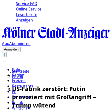
Service FAQ
Online Service
Leserbriefe
Anzeigen
Abo
Abonnieren
Anmelden
Köln
Startseite
Region
Politik
Freizeit
Restaurants
US-Fabrik zerstört: Putin
FC
provoziert mit Großangriff –
Panorama
Politik
Trump wütend
Wirtschaft