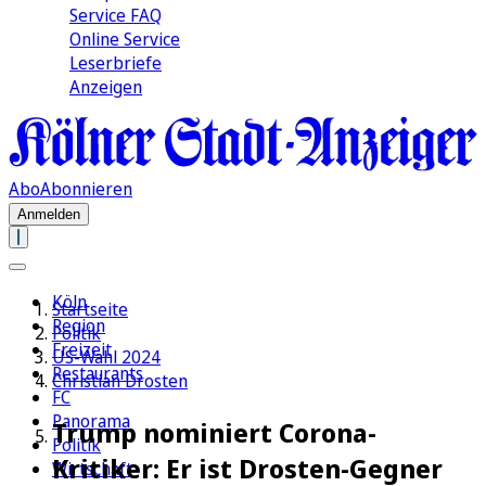
Service FAQ
Online Service
Leserbriefe
Anzeigen
Abo
Abonnieren
Anmelden
Köln
Startseite
Region
Politik
Freizeit
US-Wahl 2024
Restaurants
Christian Drosten
FC
Panorama
Trump nominiert Corona-
Politik
Kritiker: Er ist Drosten-Gegner
Wirtschaft