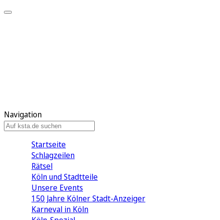
Mein KStA
Meine Artikel
Meine Region
Meine Newsletter
Mein KStA PLUS
Mein E-Paper
Navigation
Startseite
Schlagzeilen
Rätsel
Köln und Stadtteile
Unsere Events
150 Jahre Kölner Stadt-Anzeiger
Karneval in Köln