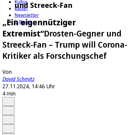
Kultur
und Streeck-Fan
Rätsel
Newsletter
„Ein eigennütziger
E-Paper
Extremist“
Drosten-Gegner und
Streeck-Fan – Trump will Corona-
Kritiker als Forschungschef
Von
David Schmitz
27.11.2024, 14:46 Uhr
4 min
Auf Google bevorzugen
Anhören
Schrift
Merken