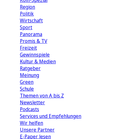
Köln-Spezial
Region
Politik
Wirtschaft
Sport
Panorama
Promis & TV
Freizeit
Gewinnspiele
Kultur & Medien
Ratgeber
Meinung
Green
Schule
Themen von A bis Z
Newsletter
Podcasts
Services und Empfehlungen
Wir helfen
Unsere Partner
E-Paper lesen