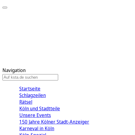
Mein KStA
Meine Artikel
Meine Region
Meine Newsletter
Mein KStA PLUS
Mein E-Paper
Navigation
Startseite
Schlagzeilen
Rätsel
Köln und Stadtteile
Unsere Events
150 Jahre Kölner Stadt-Anzeiger
Karneval in Köln