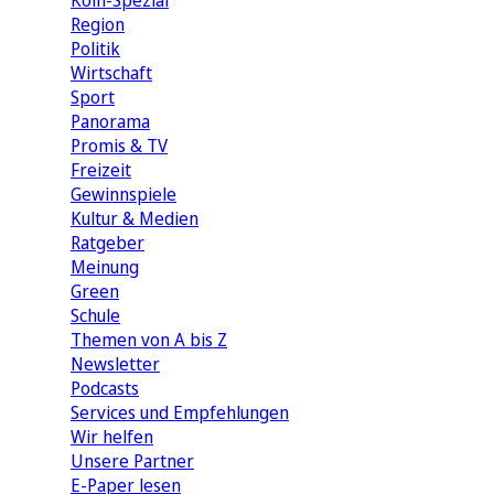
Köln-Spezial
Region
Politik
Wirtschaft
Sport
Panorama
Promis & TV
Freizeit
Gewinnspiele
Kultur & Medien
Ratgeber
Meinung
Green
Schule
Themen von A bis Z
Newsletter
Podcasts
Services und Empfehlungen
Wir helfen
Unsere Partner
E-Paper lesen