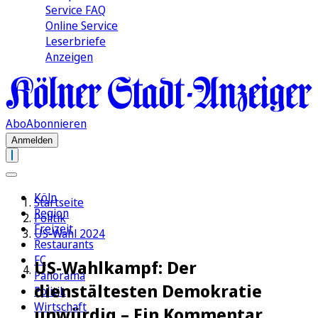
Service FAQ
Online Service
Leserbriefe
Anzeigen
Abo
Abonnieren
Anmelden
Köln
Startseite
Region
Politik
Freizeit
US-Wahl 2024
Restaurants
FC
US-Wahlkampf: Der
Panorama
dienstältesten Demokratie
Politik
Wirtschaft
unwürdig – Ein Kommentar