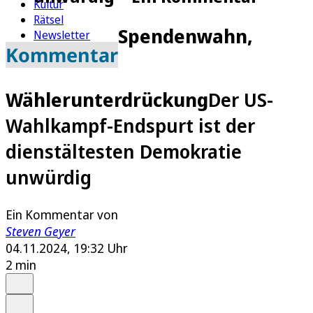
Kultur
Rätsel
Spendenwahn,
Newsletter
Kommentar
E-Paper
Wählerunterdrückung
Der US-
Wahlkampf-Endspurt ist der
dienstältesten Demokratie
unwürdig
Ein Kommentar von
Steven Geyer
04.11.2024, 19:32 Uhr
2 min
Auf Google bevorzugen
Anhören