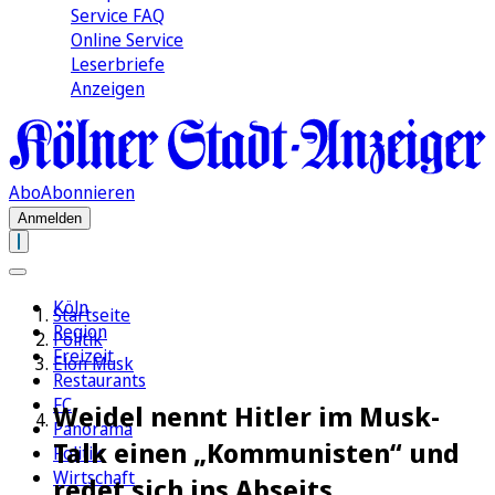
Service FAQ
Online Service
Leserbriefe
Anzeigen
Abo
Abonnieren
Anmelden
Köln
Startseite
Region
Politik
Freizeit
Elon Musk
Restaurants
FC
Weidel nennt Hitler im Musk-
Panorama
Talk einen „Kommunisten“ und
Politik
Wirtschaft
redet sich ins Abseits