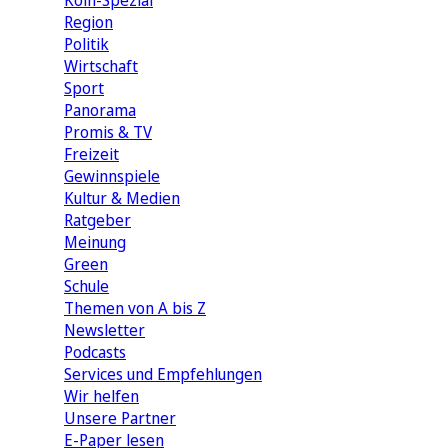
Köln-Spezial
Region
Politik
Wirtschaft
Sport
Panorama
Promis & TV
Freizeit
Gewinnspiele
Kultur & Medien
Ratgeber
Meinung
Green
Schule
Themen von A bis Z
Newsletter
Podcasts
Services und Empfehlungen
Wir helfen
Unsere Partner
E-Paper lesen