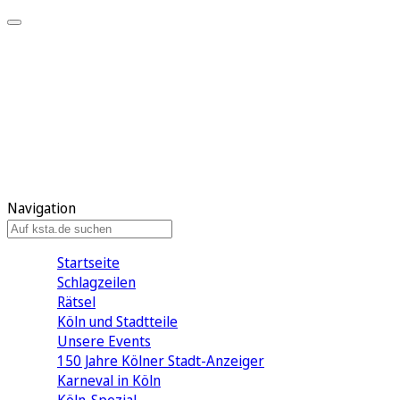
Mein KStA
Meine Artikel
Meine Region
Meine Newsletter
Mein KStA PLUS
Mein E-Paper
Navigation
Startseite
Schlagzeilen
Rätsel
Köln und Stadtteile
Unsere Events
150 Jahre Kölner Stadt-Anzeiger
Karneval in Köln