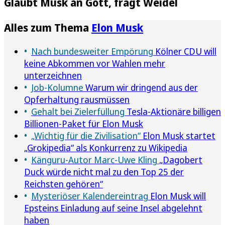
Glaubt Musk an Gott, fragt Weidel
Alles zum Thema
Elon Musk
Nach bundesweiter Empörung
Kölner CDU will
keine Abkommen vor Wahlen mehr
unterzeichnen
Job-Kolumne
Warum wir dringend aus der
Opferhaltung rausmüssen
Gehalt bei Zielerfüllung
Tesla-Aktionäre billigen
Billionen-Paket für Elon Musk
„Wichtig für die Zivilisation“
Elon Musk startet
„Grokipedia“ als Konkurrenz zu Wikipedia
Känguru-Autor Marc-Uwe Kling
„Dagobert
Duck würde nicht mal zu den Top 25 der
Reichsten gehören“
Mysteriöser Kalendereintrag
Elon Musk will
Epsteins Einladung auf seine Insel abgelehnt
haben