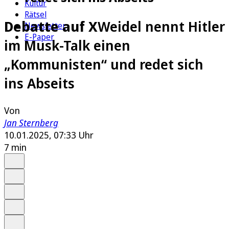
Kultur
Rätsel
Debatte auf X
Weidel nennt Hitler
Newsletter
E-Paper
im Musk-Talk einen
„Kommunisten“ und redet sich
ins Abseits
Von
Jan Sternberg
10.01.2025, 07:33 Uhr
7 min
Auf Google bevorzugen
Anhören
Schrift
Merken
Drucken