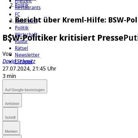
Freizeit
Politik
Restaurants
FC
Bericht über Kreml-Hilfe: BSW-Pol
Panorama
Politik
Wirtschaft
BSW-Politiker kritisiert Presse
Put
Kultur
Rätsel
Von
Newsletter
David Schmitz
E-Paper
27.07.2024, 21:45 Uhr
3 min
Auf Google bevorzugen
Anhören
Schrift
Merken