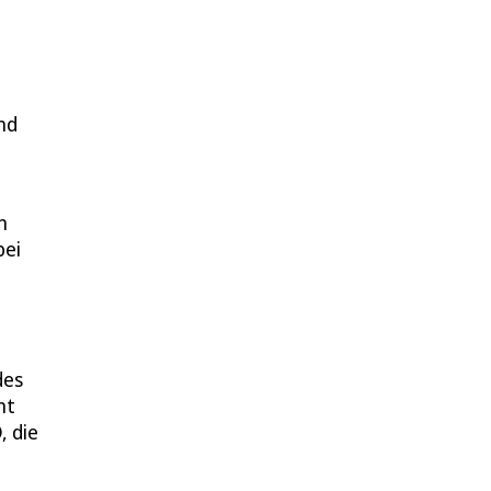
nd
n
bei
des
nt
, die