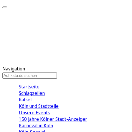
Mein KStA
Meine Artikel
Meine Region
Meine Newsletter
Mein KStA PLUS
Mein E-Paper
Navigation
Startseite
Schlagzeilen
Rätsel
Köln und Stadtteile
Unsere Events
150 Jahre Kölner Stadt-Anzeiger
Karneval in Köln