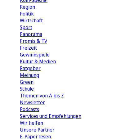
Köln-Spezial
Region
Politik
Wirtschaft
Sport
Panorama
Promis & TV
Freizeit
Gewinnspiele
Kultur & Medien
Ratgeber
Meinung
Green
Schule
Themen von A bis Z
Newsletter
Podcasts
Services und Empfehlungen
Wir helfen
Unsere Partner
E-Paper lesen