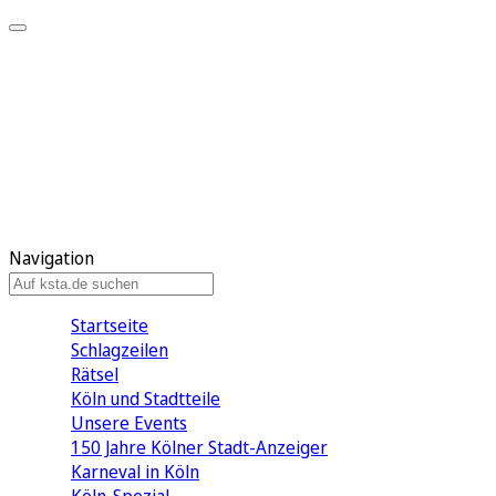
Mein KStA
Meine Artikel
Meine Region
Meine Newsletter
Mein KStA PLUS
Mein E-Paper
Navigation
Startseite
Schlagzeilen
Rätsel
Köln und Stadtteile
Unsere Events
150 Jahre Kölner Stadt-Anzeiger
Karneval in Köln