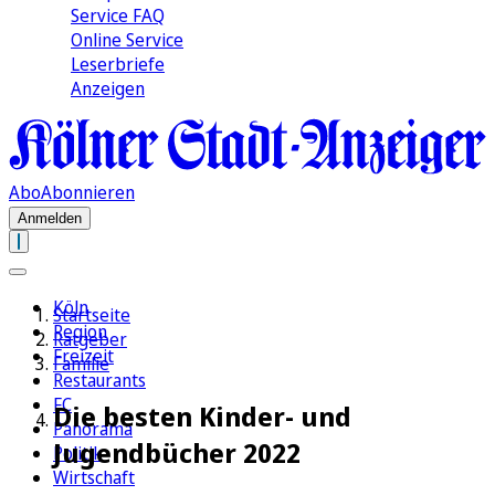
Service FAQ
Online Service
Leserbriefe
Anzeigen
Abo
Abonnieren
Anmelden
Köln
Startseite
Region
Ratgeber
Freizeit
Familie
Restaurants
FC
Die besten Kinder- und
Panorama
Jugendbücher 2022
Politik
Wirtschaft