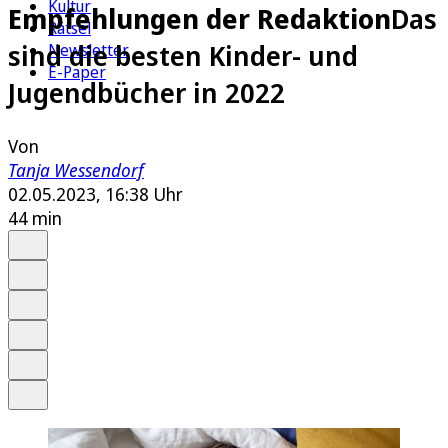
Kultur
Empfehlungen der Redaktion
Das
Rätsel
sind die besten Kinder- und
Newsletter
E-Paper
Jugendbücher in 2022
Von
Tanja Wessendorf
02.05.2023, 16:38 Uhr
44 min
Auf Google bevorzugen
Anhören
Schrift
Merken
Drucken
Teilen