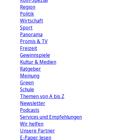
Köln-Spezial
Region
Politik
Wirtschaft
Sport
Panorama
Promis & TV
Freizeit
Gewinnspiele
Kultur & Medien
Ratgeber
Meinung
Green
Schule
Themen von A bis Z
Newsletter
Podcasts
Services und Empfehlungen
Wir helfen
Unsere Partner
E-Paper lesen