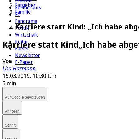
Freizeit
Ratgeber
Restaurants
Familie
FC
Panorama
Karriere statt Kind: „Ich habe ab
Politik
Wirtschaft
Kultur
Karriere statt Kind
„Ich habe abge
Rätsel
Newsletter
Von
E-Paper
Lisa Harmann
15.03.2019, 10:30 Uhr
5 min
Auf Google bevorzugen
Anhören
Schrift