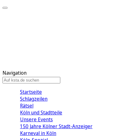
Mein KStA
Meine Artikel
Meine Region
Meine Newsletter
Mein KStA PLUS
Mein E-Paper
Navigation
Startseite
Schlagzeilen
Rätsel
Köln und Stadtteile
Unsere Events
150 Jahre Kölner Stadt-Anzeiger
Karneval in Köln