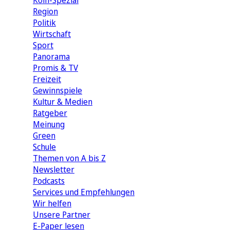
Köln-Spezial
Region
Politik
Wirtschaft
Sport
Panorama
Promis & TV
Freizeit
Gewinnspiele
Kultur & Medien
Ratgeber
Meinung
Green
Schule
Themen von A bis Z
Newsletter
Podcasts
Services und Empfehlungen
Wir helfen
Unsere Partner
E-Paper lesen