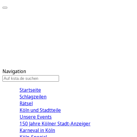
Mein KStA
Meine Artikel
Meine Region
Meine Newsletter
Mein KStA PLUS
Mein E-Paper
Navigation
Startseite
Schlagzeilen
Rätsel
Köln und Stadtteile
Unsere Events
150 Jahre Kölner Stadt-Anzeiger
Karneval in Köln