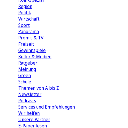
Köln-Spezial
Region
Politik
Wirtschaft
Sport
Panorama
Promis & TV
Freizeit
Gewinnspiele
Kultur & Medien
Ratgeber
Meinung
Green
Schule
Themen von A bis Z
Newsletter
Podcasts
Services und Empfehlungen
Wir helfen
Unsere Partner
E-Paper lesen