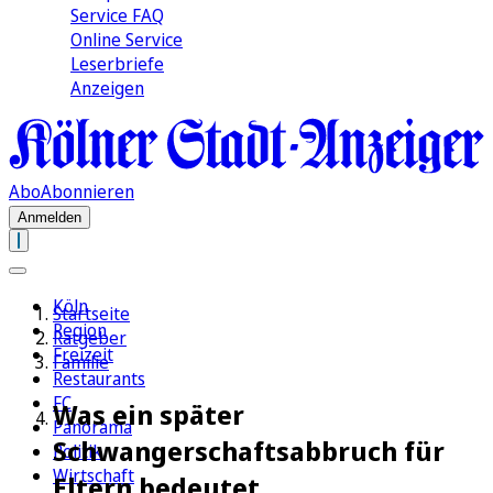
Service FAQ
Online Service
Leserbriefe
Anzeigen
Abo
Abonnieren
Anmelden
Köln
Startseite
Region
Ratgeber
Freizeit
Familie
Restaurants
FC
Was ein später
Panorama
Schwangerschaftsabbruch für
Politik
Wirtschaft
Eltern bedeutet