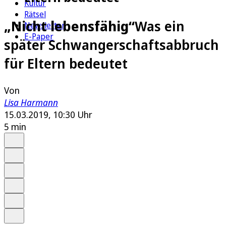
Kultur
Rätsel
„Nicht lebensfähig“
Was ein
Newsletter
E-Paper
später Schwangerschaftsabbruch
für Eltern bedeutet
Von
Lisa Harmann
15.03.2019, 10:30 Uhr
5 min
Auf Google bevorzugen
Anhören
Schrift
Merken
Drucken
Teilen