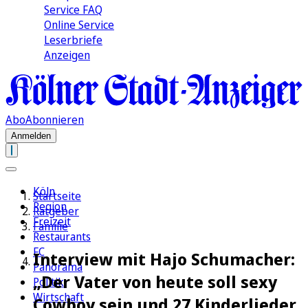
Service FAQ
Online Service
Leserbriefe
Anzeigen
Abo
Abonnieren
Anmelden
Köln
Startseite
Region
Ratgeber
Freizeit
Familie
Restaurants
FC
Interview mit Hajo Schumacher:
Panorama
„Der Vater von heute soll sexy
Politik
Wirtschaft
Cowboy sein und 27 Kinderlieder