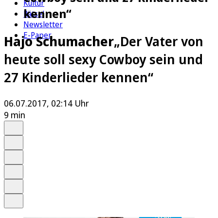
Kultur
kennen“
Rätsel
Newsletter
E-Paper
Hajo Schumacher
„Der Vater von
heute soll sexy Cowboy sein und
27 Kinderlieder kennen“
06.07.2017, 02:14 Uhr
9 min
Auf Google bevorzugen
Anhören
Schrift
Merken
Drucken
Teilen