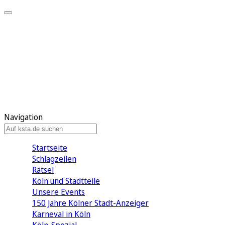
Mein KStA
Meine Artikel
Meine Region
Meine Newsletter
Mein KStA PLUS
Mein E-Paper
Navigation
Startseite
Schlagzeilen
Rätsel
Köln und Stadtteile
Unsere Events
150 Jahre Kölner Stadt-Anzeiger
Karneval in Köln