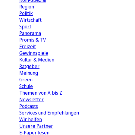
Köln-Spezial
Region
Politik
Wirtschaft
Sport
Panorama
Promis & TV
Freizeit
Gewinnspiele
Kultur & Medien
Ratgeber
Meinung
Green
Schule
Themen von A bis Z
Newsletter
Podcasts
Services und Empfehlungen
Wir helfen
Unsere Partner
E-Paper lesen