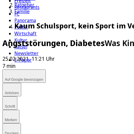
Freizeit
Ratgeber
Restaurants
Familie
FC
Panorama
Kaum Schulsport, kein Sport im V
Politik
Wirtschaft
Kultur
Angststörungen, Diabetes
Was Kin
Rätsel
Newsletter
25.02.2021, 11:21 Uhr
E-Paper
7 min
Auf Google bevorzugen
Anhören
Schrift
Merken
Drucken