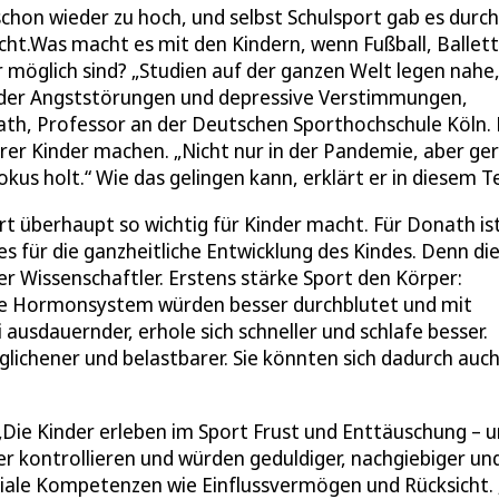
chon wieder zu hoch, und selbst Schulsport gab es durc
t.Was macht es mit den Kindern, wenn Fußball, Ballett
möglich sind? „Studien auf der ganzen Welt legen nahe,
inder Angststörungen und depressive Verstimmungen,
nath, Professor an der Deutschen Sporthochschule Köln. 
rer Kinder machen. „Nicht nur in der Pandemie, aber ge
okus holt.“ Wie das gelingen kann, erklärt er in diesem T
t überhaupt so wichtig für Kinder macht. Für Donath is
s für die ganzheitliche Entwicklung des Kindes. Denn di
r Wissenschaftler. Erstens stärke Sport den Körper:
nze Hormonsystem würden besser durchblutet und mit
ausdauernder, erhole sich schneller und schlafe besser.
lichener und belastbarer. Sie könnten sich dadurch auc
„Die Kinder erleben im Sport Frust und Enttäuschung – 
ser kontrollieren und würden geduldiger, nachgiebiger un
oziale Kompetenzen wie Einflussvermögen und Rücksicht. 