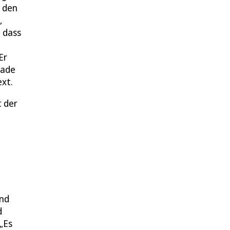
h den
,
 dass
Er
rade
ext.
t der
e
h
und
d
„Es