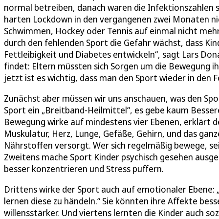
normal betreiben, danach waren die Infektionszahlen s
harten Lockdown in den vergangenen zwei Monaten nich
Schwimmen, Hockey oder Tennis auf einmal nicht mehr 
durch den fehlenden Sport die Gefahr wächst, dass K
Fettleibigkeit und Diabetes entwickeln“, sagt Lars Do
findet: Eltern müssten sich Sorgen um die Bewegung ih
jetzt ist es wichtig, dass man den Sport wieder in den F
Zunächst aber müssen wir uns anschauen, was den Spor
Sport ein „Breitband-Heilmittel“, es gebe kaum Bessere
Bewegung wirke auf mindestens vier Ebenen, erklärt de
Muskulatur, Herz, Lunge, Gefäße, Gehirn, und das ga
Nährstoffen versorgt. Wer sich regelmäßig bewege, sei 
Zweitens mache Sport Kinder psychisch gesehen ausgeg
besser konzentrieren und Stress puffern.
Drittens wirke der Sport auch auf emotionaler Ebene: 
lernen diese zu händeln.“ Sie könnten ihre Affekte bes
willensstärker. Und viertens lernten die Kinder auch s