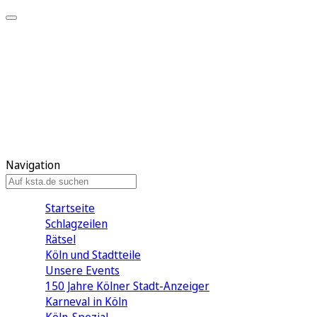
Mein KStA
Meine Artikel
Meine Region
Meine Newsletter
Mein KStA PLUS
Mein E-Paper
Navigation
Startseite
Schlagzeilen
Rätsel
Köln und Stadtteile
Unsere Events
150 Jahre Kölner Stadt-Anzeiger
Karneval in Köln