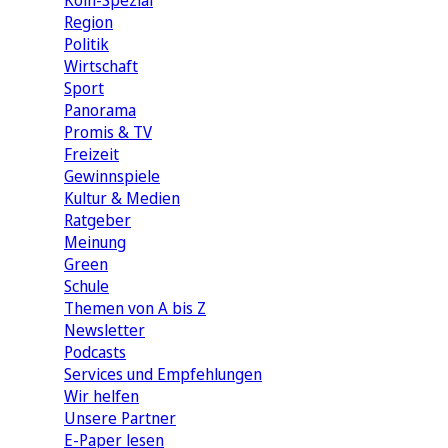
Köln-Spezial
Region
Politik
Wirtschaft
Sport
Panorama
Promis & TV
Freizeit
Gewinnspiele
Kultur & Medien
Ratgeber
Meinung
Green
Schule
Themen von A bis Z
Newsletter
Podcasts
Services und Empfehlungen
Wir helfen
Unsere Partner
E-Paper lesen