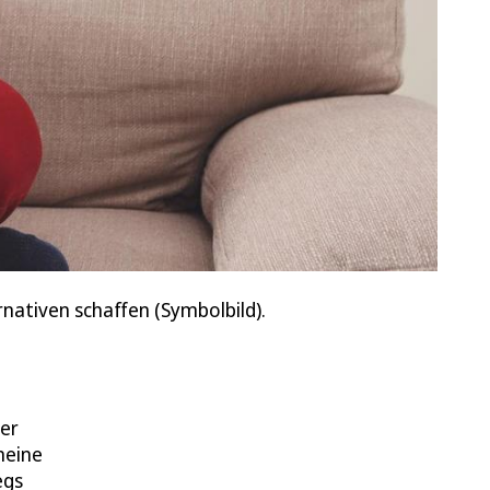
nativen schaffen (Symbolbild).
der
meine
egs