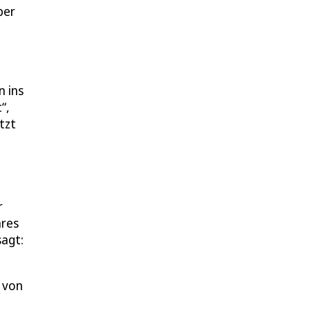
ber
n ins
“,
tzt
r
hres
sagt:
r von