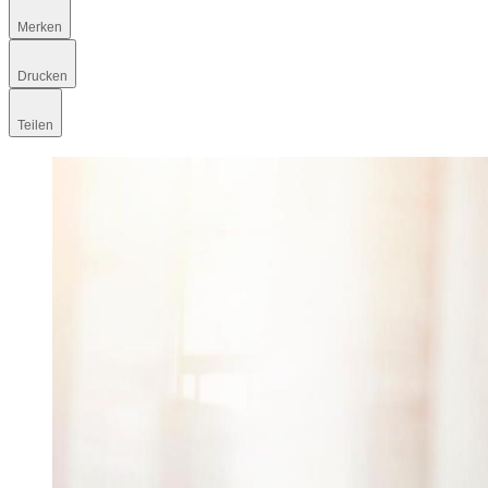
Merken
Drucken
Teilen