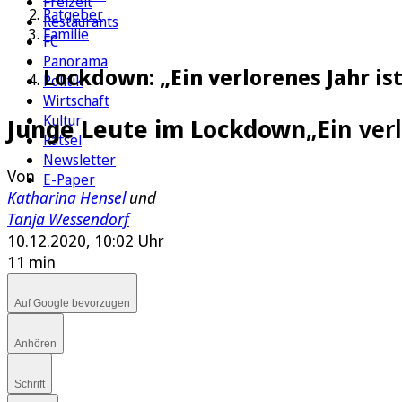
Freizeit
Ratgeber
Restaurants
Familie
FC
Panorama
Lockdown: „Ein verlorenes Jahr is
Politik
Wirtschaft
Kultur
Junge Leute im Lockdown
„Ein ver
Rätsel
Newsletter
Von
E-Paper
Katharina Hensel
und
Tanja Wessendorf
10.12.2020, 10:02 Uhr
11 min
Auf Google bevorzugen
Anhören
Schrift