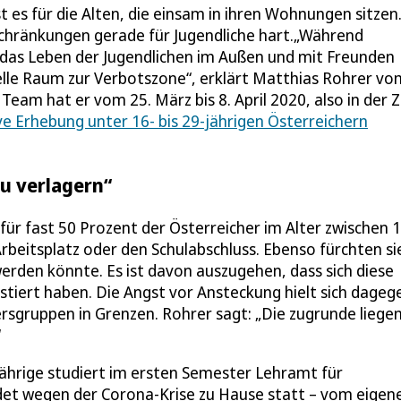
st es für die Alten, die einsam in ihren Wohnungen sitzen
schränkungen gerade für Jugendliche hart.„Während
 das Leben der Jugendlichen im Außen und mit Freunden
elle Raum zur Verbotszone“, erklärt Matthias Rohrer vo
 Team hat er vom 25. März bis 8. April 2020, also in der Z
ve Erhebung unter 16- bis 29-jährigen Österreichern
zu verlagern“
 für fast 50 Prozent der Österreicher im Alter zwischen 
rbeitsplatz oder den Schulabschluss. Ebenso fürchten si
rden könnte. Es ist davon auszugehen, dass sich diese
tiert haben. Die Angst vor Ansteckung hielt sich dageg
rsgruppen in Grenzen. Rohrer sagt: „Die zugrunde liege
“
-Jährige studiert im ersten Semester Lehramt für
et wegen der Corona-Krise zu Hause statt – vom eigen