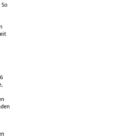
. So
m
eit
16
e,
en
nden
en