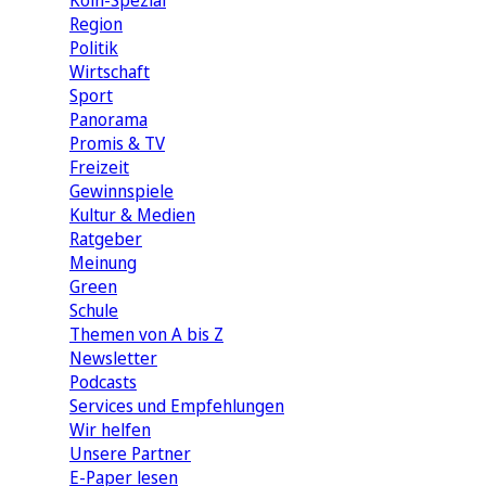
Köln-Spezial
Region
Politik
Wirtschaft
Sport
Panorama
Promis & TV
Freizeit
Gewinnspiele
Kultur & Medien
Ratgeber
Meinung
Green
Schule
Themen von A bis Z
Newsletter
Podcasts
Services und Empfehlungen
Wir helfen
Unsere Partner
E-Paper lesen