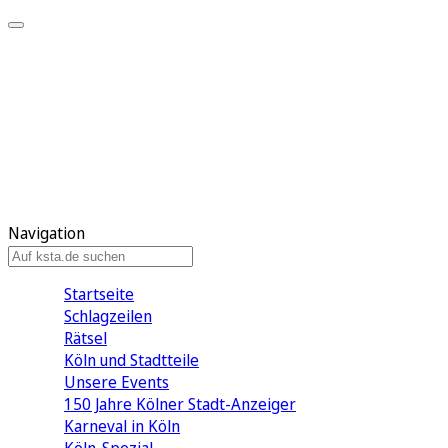
Mein KStA
Meine Artikel
Meine Region
Meine Newsletter
Mein KStA PLUS
Mein E-Paper
Navigation
Startseite
Schlagzeilen
Rätsel
Köln und Stadtteile
Unsere Events
150 Jahre Kölner Stadt-Anzeiger
Karneval in Köln