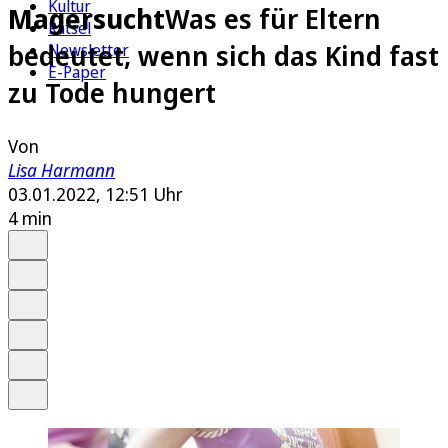
Kultur
Magersucht
Was es für Eltern
Rätsel
bedeutet, wenn sich das Kind fast
Newsletter
E-Paper
zu Tode hungert
Von
Lisa Harmann
03.01.2022, 12:51 Uhr
4 min
Auf Google bevorzugen
Anhören
Schrift
Merken
Drucken
Teilen