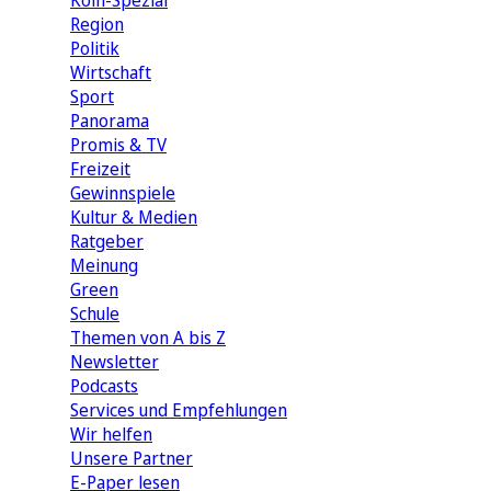
Köln-Spezial
Region
Politik
Wirtschaft
Sport
Panorama
Promis & TV
Freizeit
Gewinnspiele
Kultur & Medien
Ratgeber
Meinung
Green
Schule
Themen von A bis Z
Newsletter
Podcasts
Services und Empfehlungen
Wir helfen
Unsere Partner
E-Paper lesen