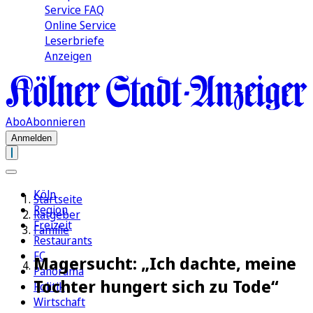
Service FAQ
Online Service
Leserbriefe
Anzeigen
Abo
Abonnieren
Anmelden
Köln
Startseite
Region
Ratgeber
Freizeit
Familie
Restaurants
FC
Magersucht: „Ich dachte, meine
Panorama
Tochter hungert sich zu Tode“
Politik
Wirtschaft