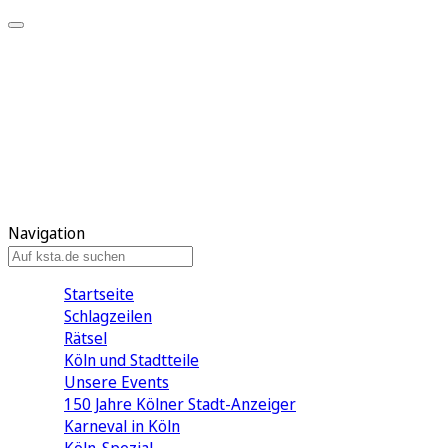
Mein KStA
Meine Artikel
Meine Region
Meine Newsletter
Mein KStA PLUS
Mein E-Paper
Navigation
Startseite
Schlagzeilen
Rätsel
Köln und Stadtteile
Unsere Events
150 Jahre Kölner Stadt-Anzeiger
Karneval in Köln