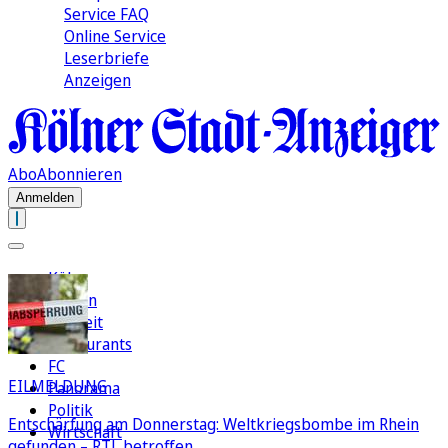
Service FAQ
Online Service
Leserbriefe
Anzeigen
Abo
Abonnieren
Anmelden
Köln
Region
Freizeit
Restaurants
FC
EILMELDUNG
Panorama
Politik
Entschärfung am Donnerstag: Weltkriegsbombe im Rhein
Wirtschaft
gefunden – RTL betroffen