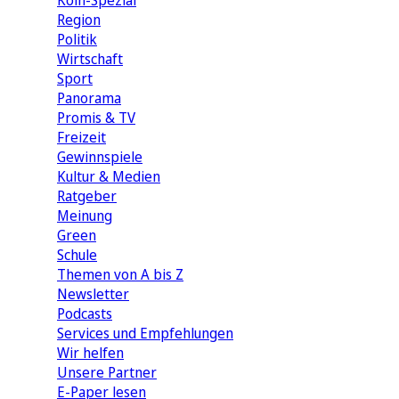
Köln-Spezial
Region
Politik
Wirtschaft
Sport
Panorama
Promis & TV
Freizeit
Gewinnspiele
Kultur & Medien
Ratgeber
Meinung
Green
Schule
Themen von A bis Z
Newsletter
Podcasts
Services und Empfehlungen
Wir helfen
Unsere Partner
E-Paper lesen