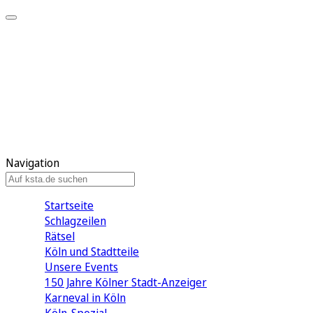
Mein KStA
Meine Artikel
Meine Region
Meine Newsletter
Mein KStA PLUS
Mein E-Paper
Navigation
Startseite
Schlagzeilen
Rätsel
Köln und Stadtteile
Unsere Events
150 Jahre Kölner Stadt-Anzeiger
Karneval in Köln