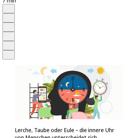
7 min
Auf Google bevorzugen
Anhören
Schrift
Merken
Drucken
Teilen
Lerche, Taube oder Eule – die innere Uhr
von Menschen unterscheidet sich.