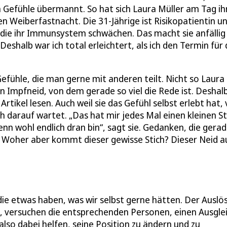
Gefühle übermannt. So hat sich Laura Müller am Tag ih
n Weiberfastnacht. Die 31-Jährige ist Risikopatientin u
die ihr Immunsystem schwächen. Das macht sie anfällig
eshalb war ich total erleichtert, als ich den Termin für 
Gefühle, die man gerne mit anderen teilt. Nicht so Laura
n Impfneid, von dem gerade so viel die Rede ist. Deshal
rtikel lesen. Auch weil sie das Gefühl selbst erlebt hat,
darauf wartet. „Das hat mir jedes Mal einen kleinen St
nn wohl endlich dran bin“, sagt sie. Gedanken, die gera
ht. Woher aber kommt dieser gewisse Stich? Dieser Neid a
ie etwas haben, was wir selbst gerne hätten. Der Auslö
n, versuchen die entsprechenden Personen, einen Ausgle
also dabei helfen, seine Position zu ändern und zu