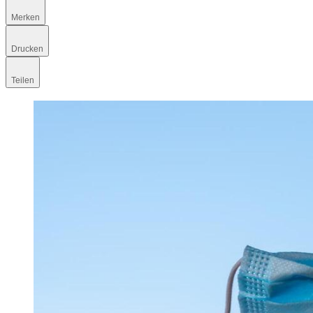
Merken
Drucken
Teilen