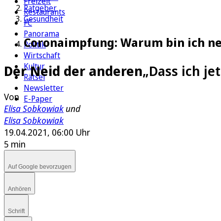
Freizeit
Ratgeber
Restaurants
Gesundheit
FC
Panorama
Coronaimpfung: Warum bin ich ne
Politik
Wirtschaft
Kultur
Der Neid der anderen
„Dass ich je
Rätsel
Newsletter
Von
E-Paper
Elisa Sobkowiak
und
Elisa Sobkowiak
19.04.2021, 06:00 Uhr
5 min
Auf Google bevorzugen
Anhören
Schrift