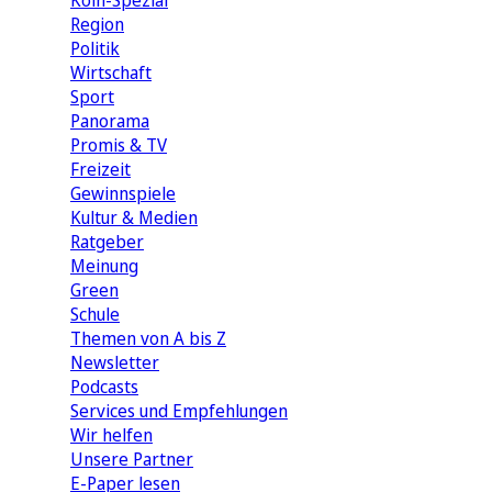
Köln-Spezial
Region
Politik
Wirtschaft
Sport
Panorama
Promis & TV
Freizeit
Gewinnspiele
Kultur & Medien
Ratgeber
Meinung
Green
Schule
Themen von A bis Z
Newsletter
Podcasts
Services und Empfehlungen
Wir helfen
Unsere Partner
E-Paper lesen