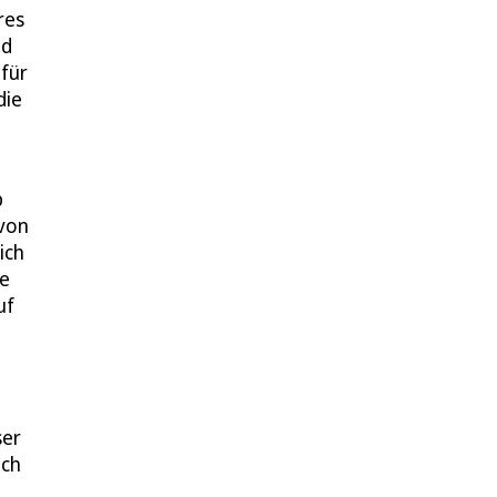
res
nd
 für
die
b
 von
ich
de
uf
ser
ich