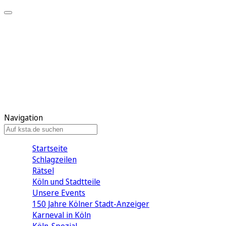
Mein KStA
Meine Artikel
Meine Region
Meine Newsletter
Mein KStA PLUS
Mein E-Paper
Navigation
Startseite
Schlagzeilen
Rätsel
Köln und Stadtteile
Unsere Events
150 Jahre Kölner Stadt-Anzeiger
Karneval in Köln