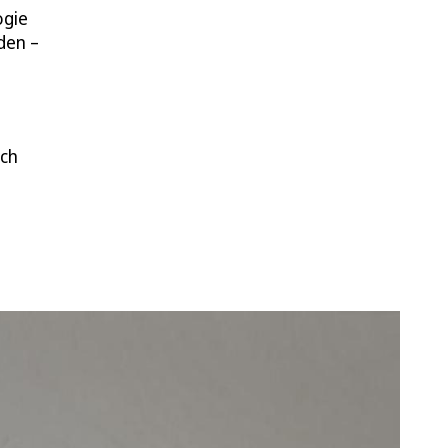
ogie
den –
ich