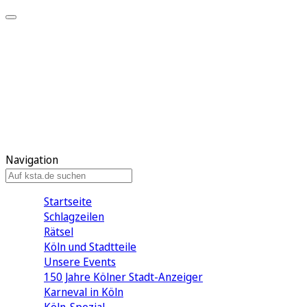
Mein KStA
Meine Artikel
Meine Region
Meine Newsletter
Mein KStA PLUS
Mein E-Paper
Navigation
Startseite
Schlagzeilen
Rätsel
Köln und Stadtteile
Unsere Events
150 Jahre Kölner Stadt-Anzeiger
Karneval in Köln