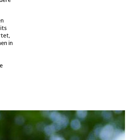
en
its
tet,
en in
ne