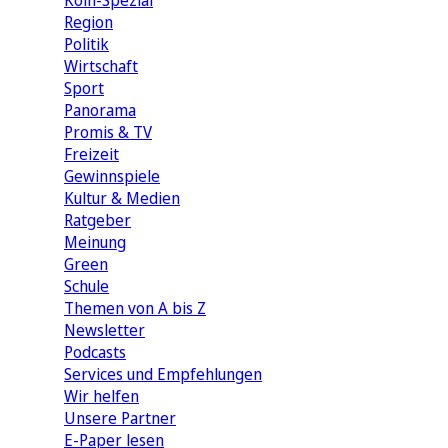
Köln-Spezial
Region
Politik
Wirtschaft
Sport
Panorama
Promis & TV
Freizeit
Gewinnspiele
Kultur & Medien
Ratgeber
Meinung
Green
Schule
Themen von A bis Z
Newsletter
Podcasts
Services und Empfehlungen
Wir helfen
Unsere Partner
E-Paper lesen