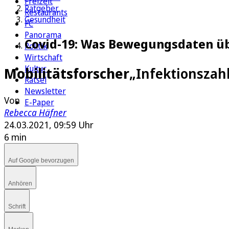
Freizeit
Ratgeber
Restaurants
Gesundheit
FC
Panorama
Covid-19: Was Bewegungsdaten üb
Politik
Wirtschaft
Kultur
Mobilitätsforscher
„Infektionszah
Rätsel
Newsletter
Von
E-Paper
Rebecca Häfner
24.03.2021, 09:59 Uhr
6 min
Auf Google bevorzugen
Anhören
Schrift