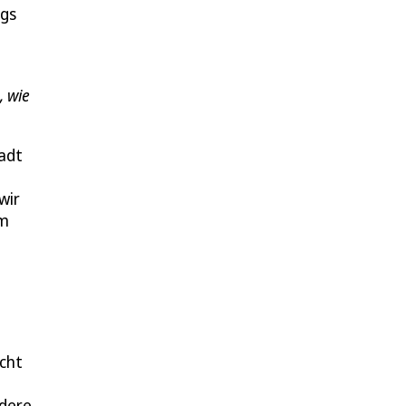
egs
, wie
adt
wir
Im
icht
ndere