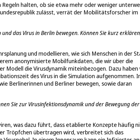
n Regeln halten, ob sie etwa mehr oder weniger unterw
Bundesrepublik zulässt, verrät der Mobilitätsforscher im
n und das Virus in Berlin bewegen. Können Sie kurz erklären
rsplanung und modellieren, wie sich Menschen in der St
erem anonymisierte Mobilfunkdaten, die wir über die
nser Modell die Virusdynamik miteinbezogen. Dazu haben 
ubationszeit des Virus in die Simulation aufgenommen. 
 wie Berlinerinnen und Berliner bewegen, sowie daran
önnen Sie zur Virusinfektionsdynamik und der Bewegung der
viren, was dazu führt, dass etablierte Konzepte häufig n
er Tröpfchen übertragen wird, verbreitet sich das
n Virusnebel. In einem Innenraum kann ein Infizierter a