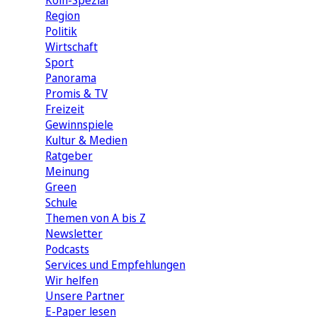
Köln-Spezial
Region
Politik
Wirtschaft
Sport
Panorama
Promis & TV
Freizeit
Gewinnspiele
Kultur & Medien
Ratgeber
Meinung
Green
Schule
Themen von A bis Z
Newsletter
Podcasts
Services und Empfehlungen
Wir helfen
Unsere Partner
E-Paper lesen