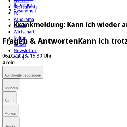
Freizeit
Ratgeber
Restaurants
Gesundheit
FC
Panorama
Krankmeldung: Kann ich wieder ar
Politik
Wirtschaft
Kultur
Fragen & Antworten
Kann ich trot
Rätsel
Newsletter
06.02.2023, 15:30 Uhr
E-Paper
4 min
Auf Google bevorzugen
Anhören
Schrift
Merken
Drucken