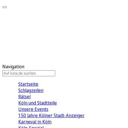
Mein KStA
Meine Artikel
Meine Region
Meine Newsletter
Mein KStA PLUS
Mein E-Paper
Navigation
Startseite
Schlagzeilen
Rätsel
Köln und Stadtteile
Unsere Events
150 Jahre Kölner Stadt-Anzeiger
Karneval in Köln