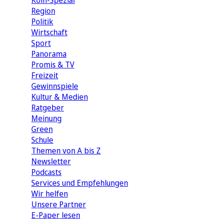
Köln-Spezial
Region
Politik
Wirtschaft
Sport
Panorama
Promis & TV
Freizeit
Gewinnspiele
Kultur & Medien
Ratgeber
Meinung
Green
Schule
Themen von A bis Z
Newsletter
Podcasts
Services und Empfehlungen
Wir helfen
Unsere Partner
E-Paper lesen