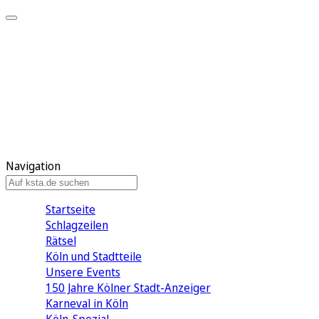
Mein KStA
Meine Artikel
Meine Region
Meine Newsletter
Mein KStA PLUS
Mein E-Paper
Navigation
Startseite
Schlagzeilen
Rätsel
Köln und Stadtteile
Unsere Events
150 Jahre Kölner Stadt-Anzeiger
Karneval in Köln