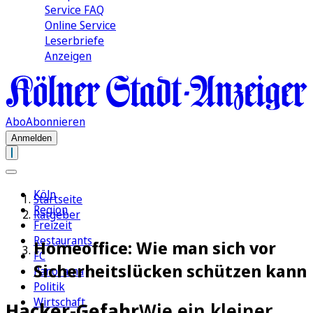
Service FAQ
Online Service
Leserbriefe
Anzeigen
Abo
Abonnieren
Anmelden
Köln
Startseite
Region
Ratgeber
Freizeit
Restaurants
Homeoffice: Wie man sich vor
FC
Sicherheitslücken schützen kann
Panorama
Politik
Wirtschaft
Hacker-Gefahr
Wie ein kleiner