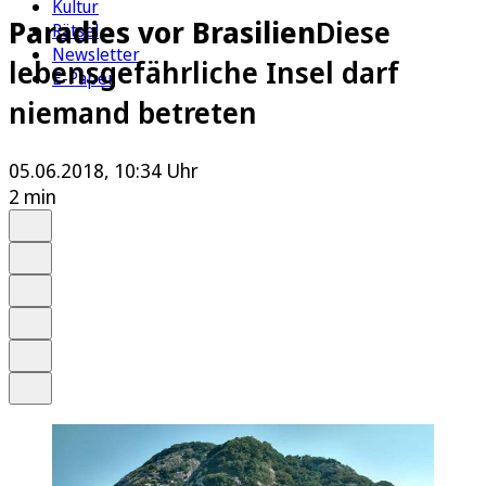
Kultur
Paradies vor Brasilien
Diese
Rätsel
Newsletter
lebensgefährliche Insel darf
E-Paper
niemand betreten
05.06.2018, 10:34 Uhr
2 min
Auf Google bevorzugen
Anhören
Schrift
Merken
Drucken
Teilen