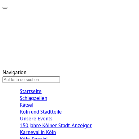
Mein KStA
Meine Artikel
Meine Region
Meine Newsletter
Mein KStA PLUS
Mein E-Paper
Navigation
Startseite
Schlagzeilen
Rätsel
Köln und Stadtteile
Unsere Events
150 Jahre Kölner Stadt-Anzeiger
Karneval in Köln