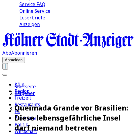
Service FAQ
Online Service
Leserbriefe
Anzeigen
Abo
Abonnieren
Anmelden
Köln
Startseite
Region
Ratgeber
Freizeit
Restaurants
Queimada Grande vor Brasilien:
FC
Diese lebensgefährliche Insel
Panorama
Politik
darf niemand betreten
Wirtschaft