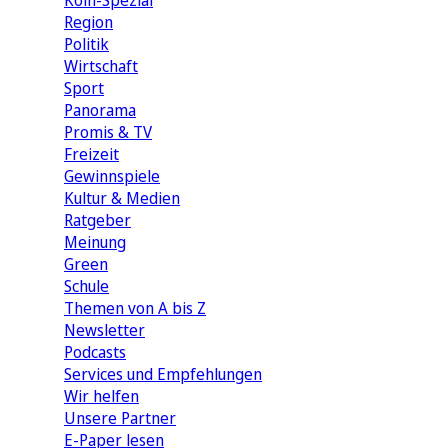
Köln-Spezial
Region
Politik
Wirtschaft
Sport
Panorama
Promis & TV
Freizeit
Gewinnspiele
Kultur & Medien
Ratgeber
Meinung
Green
Schule
Themen von A bis Z
Newsletter
Podcasts
Services und Empfehlungen
Wir helfen
Unsere Partner
E-Paper lesen