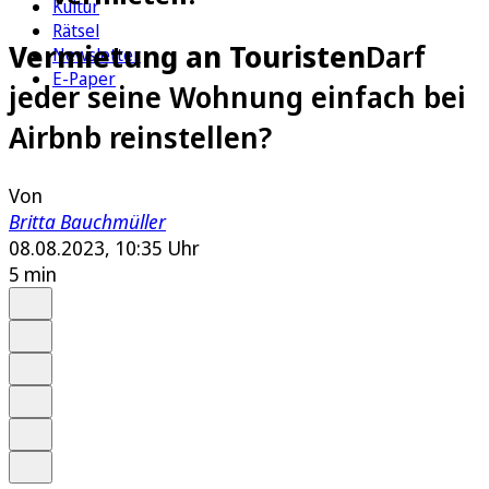
Kultur
Rätsel
Vermietung an Touristen
Darf
Newsletter
E-Paper
jeder seine Wohnung einfach bei
Airbnb reinstellen?
Von
Britta Bauchmüller
08.08.2023, 10:35 Uhr
5 min
Auf Google bevorzugen
Anhören
Schrift
Merken
Drucken
Teilen