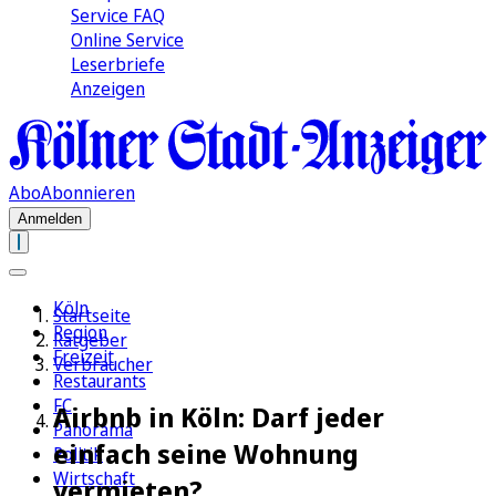
Service FAQ
Online Service
Leserbriefe
Anzeigen
Abo
Abonnieren
Anmelden
Köln
Startseite
Region
Ratgeber
Freizeit
Verbraucher
Restaurants
FC
Airbnb in Köln: Darf jeder
Panorama
einfach seine Wohnung
Politik
Wirtschaft
vermieten?