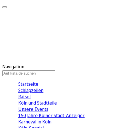
Mein KStA
Meine Artikel
Meine Region
Meine Newsletter
Mein KStA PLUS
Mein E-Paper
Navigation
Startseite
Schlagzeilen
Rätsel
Köln und Stadtteile
Unsere Events
150 Jahre Kölner Stadt-Anzeiger
Karneval in Köln