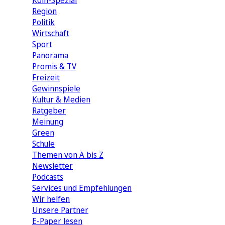
Köln-Spezial
Region
Politik
Wirtschaft
Sport
Panorama
Promis & TV
Freizeit
Gewinnspiele
Kultur & Medien
Ratgeber
Meinung
Green
Schule
Themen von A bis Z
Newsletter
Podcasts
Services und Empfehlungen
Wir helfen
Unsere Partner
E-Paper lesen