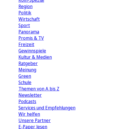
Köln-Spezial
Region
Politik
Wirtschaft
Sport
Panorama
Promis & TV
Freizeit
Gewinnspiele
Kultur & Medien
Ratgeber
Meinung
Green
Schule
Themen von A bis Z
Newsletter
Podcasts
Services und Empfehlungen
Wir helfen
Unsere Partner
E-Paper lesen