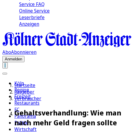
Service FAQ
Online Service
Leserbriefe
Anzeigen
Abo
Abonnieren
Anmelden
Köln
Startseite
Region
Ratgeber
Freizeit
Verbraucher
Restaurants
FC
Gehaltsverhandlung: Wie man
Panorama
nach mehr Geld fragen sollte
Politik
Wirtschaft