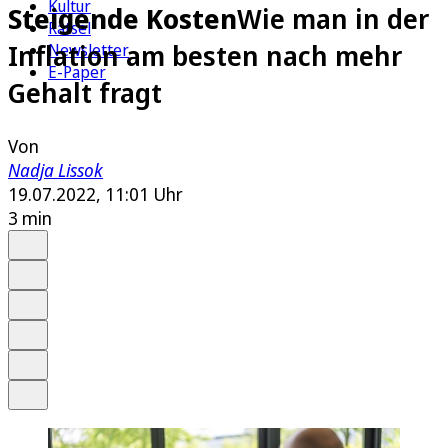
Kultur
Steigende Kosten
Wie man in der
Rätsel
Inflation am besten nach mehr
Newsletter
E-Paper
Gehalt fragt
Von
Nadja Lissok
19.07.2022, 11:01 Uhr
3 min
Auf Google bevorzugen
Anhören
Schrift
Merken
Drucken
Teilen