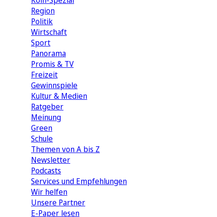
Köln-Spezial
Region
Politik
Wirtschaft
Sport
Panorama
Promis & TV
Freizeit
Gewinnspiele
Kultur & Medien
Ratgeber
Meinung
Green
Schule
Themen von A bis Z
Newsletter
Podcasts
Services und Empfehlungen
Wir helfen
Unsere Partner
E-Paper lesen