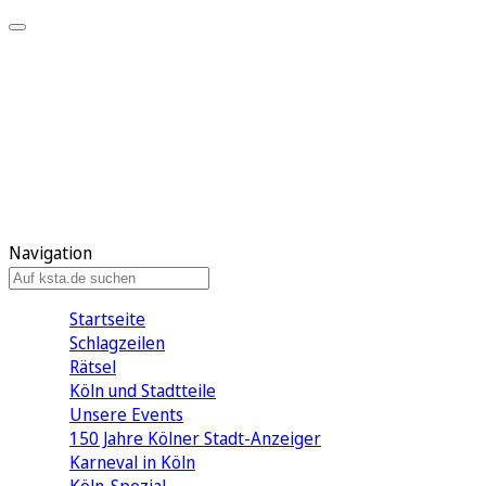
Mein KStA
Meine Artikel
Meine Region
Meine Newsletter
Mein KStA PLUS
Mein E-Paper
Navigation
Startseite
Schlagzeilen
Rätsel
Köln und Stadtteile
Unsere Events
150 Jahre Kölner Stadt-Anzeiger
Karneval in Köln