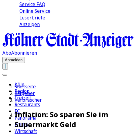
Service FAQ
Online Service
Leserbriefe
Anzeigen
Abo
Abonnieren
Anmelden
Köln
Startseite
Region
Ratgeber
Freizeit
Verbraucher
Restaurants
FC
Inflation: So sparen Sie im
Panorama
Supermarkt Geld
Politik
Wirtschaft