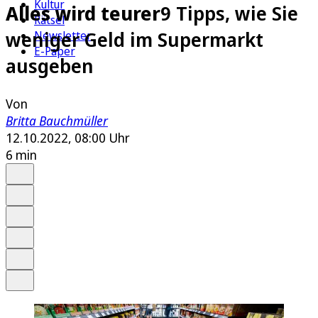
Kultur
Alles wird teurer
9 Tipps, wie Sie
Rätsel
weniger Geld im Supermarkt
Newsletter
E-Paper
ausgeben
Von
Britta Bauchmüller
12.10.2022, 08:00 Uhr
6 min
Auf Google bevorzugen
Anhören
Schrift
Merken
Drucken
Teilen