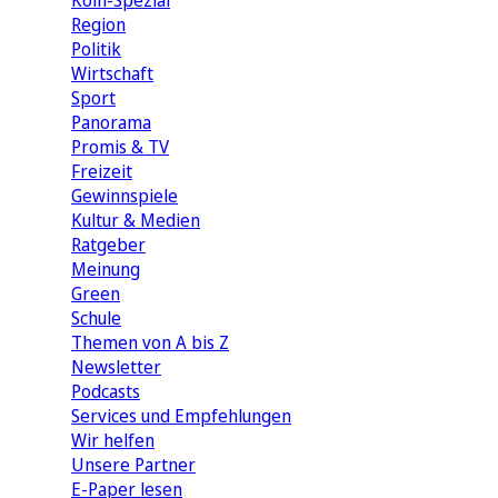
Köln-Spezial
Region
Politik
Wirtschaft
Sport
Panorama
Promis & TV
Freizeit
Gewinnspiele
Kultur & Medien
Ratgeber
Meinung
Green
Schule
Themen von A bis Z
Newsletter
Podcasts
Services und Empfehlungen
Wir helfen
Unsere Partner
E-Paper lesen