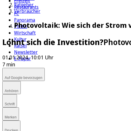
Freizeit
Ratgeber
Restaurants
Verbraucher
FC
Panorama
Photovoltaik: Wie sich der Strom
Politik
Wirtschaft
Kultur
Lohnt sich die Investition?
Photovo
Rätsel
Newsletter
01.01.2024, 10:01 Uhr
E-Paper
7 min
Auf Google bevorzugen
Anhören
Schrift
Merken
Drucken