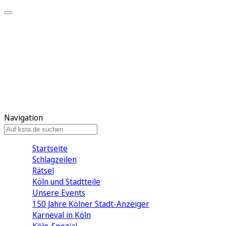
Mein KStA
Meine Artikel
Meine Region
Meine Newsletter
Mein KStA PLUS
Mein E-Paper
Navigation
Startseite
Schlagzeilen
Rätsel
Köln und Stadtteile
Unsere Events
150 Jahre Kölner Stadt-Anzeiger
Karneval in Köln