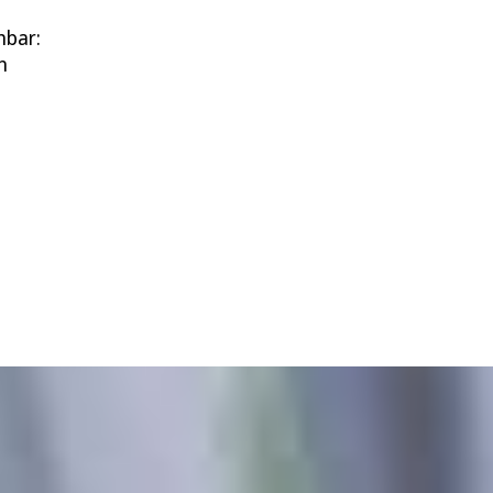
hbar:
n