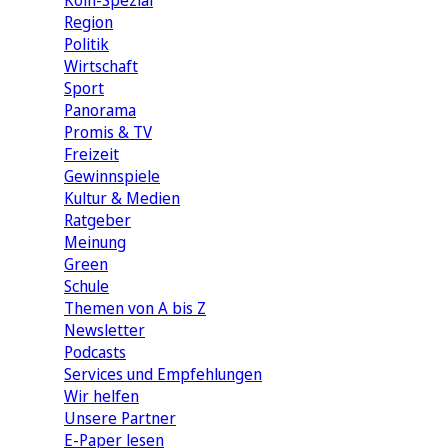
Köln-Spezial
Region
Politik
Wirtschaft
Sport
Panorama
Promis & TV
Freizeit
Gewinnspiele
Kultur & Medien
Ratgeber
Meinung
Green
Schule
Themen von A bis Z
Newsletter
Podcasts
Services und Empfehlungen
Wir helfen
Unsere Partner
E-Paper lesen