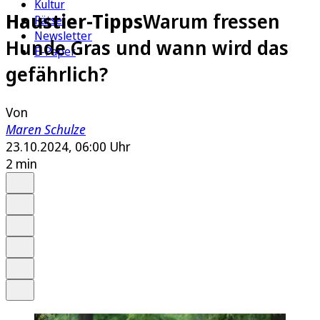
Kultur
Haustier-Tipps
Warum fressen
Rätsel
Newsletter
Hunde Gras und wann wird das
E-Paper
gefährlich?
Von
Maren Schulze
23.10.2024, 06:00 Uhr
2 min
Auf Google bevorzugen
Anhören
Schrift
Merken
Drucken
Teilen