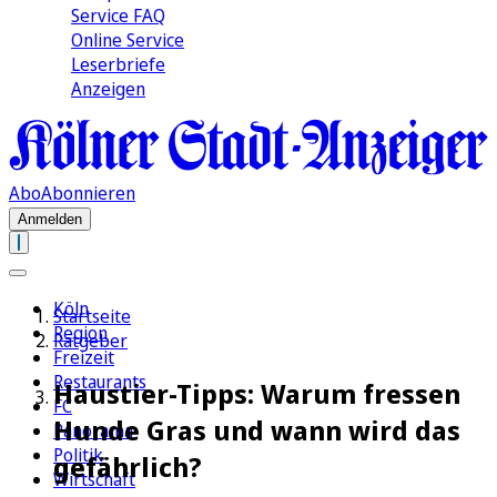
Service FAQ
Online Service
Leserbriefe
Anzeigen
Abo
Abonnieren
Anmelden
Köln
Startseite
Region
Ratgeber
Freizeit
Restaurants
Haustier-Tipps: Warum fressen
FC
Hunde Gras und wann wird das
Panorama
Politik
gefährlich?
Wirtschaft