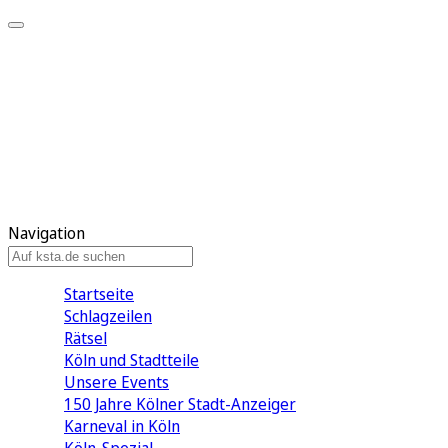
Mein KStA
Meine Artikel
Meine Region
Meine Newsletter
Mein KStA PLUS
Mein E-Paper
Navigation
Startseite
Schlagzeilen
Rätsel
Köln und Stadtteile
Unsere Events
150 Jahre Kölner Stadt-Anzeiger
Karneval in Köln