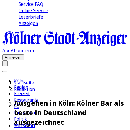
Service FAQ
Online Service
Leserbriefe
Anzeigen
Abo
Abonnieren
Anmelden
Köln
Startseite
Region
Redaktion
Freizeit
Restaurants
Ausgehen in Köln: Kölner Bar als
FC
beste in Deutschland
Panorama
Politik
ausgezeichnet
Wirtschaft