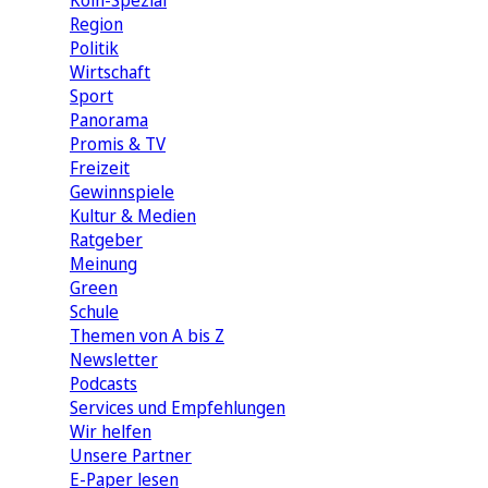
Köln-Spezial
Region
Politik
Wirtschaft
Sport
Panorama
Promis & TV
Freizeit
Gewinnspiele
Kultur & Medien
Ratgeber
Meinung
Green
Schule
Themen von A bis Z
Newsletter
Podcasts
Services und Empfehlungen
Wir helfen
Unsere Partner
E-Paper lesen