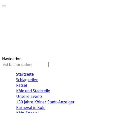
Mein KStA
Meine Artikel
Meine Region
Meine Newsletter
Mein KStA PLUS
Mein E-Paper
Navigation
Startseite
Schlagzeilen
Rätsel
Köln und Stadtteile
Unsere Events
150 Jahre Kölner Stadt-Anzeiger
Karneval in Köln