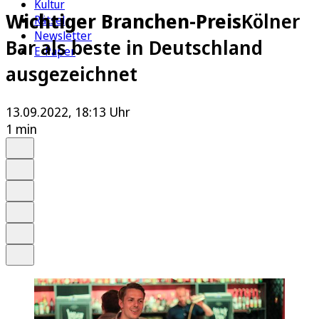
Kultur
Wichtiger Branchen-Preis
Kölner
Rätsel
Newsletter
Bar als beste in Deutschland
E-Paper
ausgezeichnet
13.09.2022, 18:13 Uhr
1 min
Auf Google bevorzugen
Anhören
Schrift
Merken
Drucken
Teilen