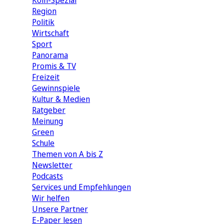
Köln-Spezial
Region
Politik
Wirtschaft
Sport
Panorama
Promis & TV
Freizeit
Gewinnspiele
Kultur & Medien
Ratgeber
Meinung
Green
Schule
Themen von A bis Z
Newsletter
Podcasts
Services und Empfehlungen
Wir helfen
Unsere Partner
E-Paper lesen