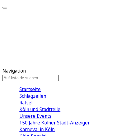
Mein KStA
Meine Artikel
Meine Region
Meine Newsletter
Mein KStA PLUS
Mein E-Paper
Navigation
Startseite
Schlagzeilen
Rätsel
Köln und Stadtteile
Unsere Events
150 Jahre Kölner Stadt-Anzeiger
Karneval in Köln