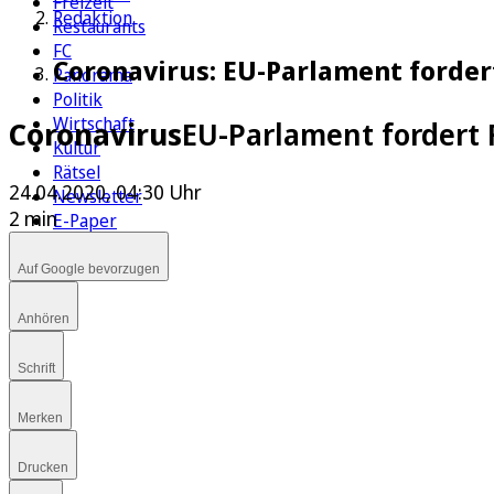
Freizeit
Redaktion
Restaurants
FC
Coronavirus: EU-Parlament forder
Panorama
Politik
Wirtschaft
Coronavirus
EU-Parlament fordert
Kultur
Rätsel
24.04.2020, 04:30 Uhr
Newsletter
2 min
E-Paper
Auf Google bevorzugen
Anhören
Schrift
Merken
Drucken