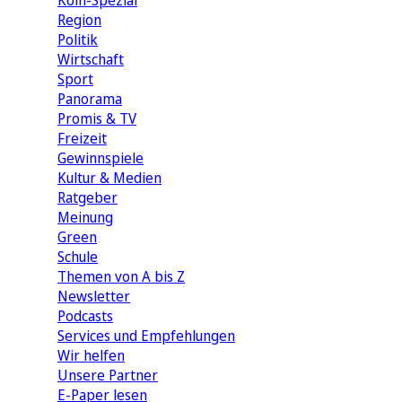
Köln-Spezial
Region
Politik
Wirtschaft
Sport
Panorama
Promis & TV
Freizeit
Gewinnspiele
Kultur & Medien
Ratgeber
Meinung
Green
Schule
Themen von A bis Z
Newsletter
Podcasts
Services und Empfehlungen
Wir helfen
Unsere Partner
E-Paper lesen