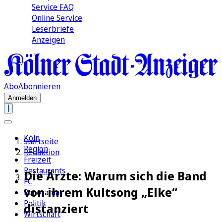
Service FAQ
Online Service
Leserbriefe
Anzeigen
Abo
Abonnieren
Anmelden
Köln
Startseite
Region
Redaktion
Freizeit
Restaurants
Die Ärzte: Warum sich die Band
FC
von ihrem Kultsong „Elke“
Panorama
Politik
distanziert
Wirtschaft