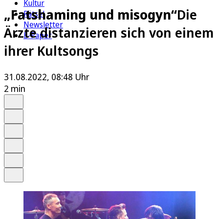
Kultur
„Fatshaming und misogyn“
Die
Rätsel
Newsletter
Ärzte distanzieren sich von einem
E-Paper
ihrer Kultsongs
31.08.2022, 08:48 Uhr
2 min
Auf Google bevorzugen
Anhören
Schrift
Merken
Drucken
Teilen