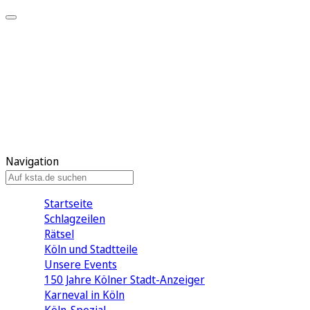
Mein KStA
Meine Artikel
Meine Region
Meine Newsletter
Mein KStA PLUS
Mein E-Paper
Navigation
Startseite
Schlagzeilen
Rätsel
Köln und Stadtteile
Unsere Events
150 Jahre Kölner Stadt-Anzeiger
Karneval in Köln