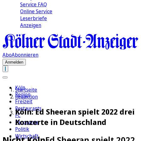
Service FAQ
Online Service
Leserbriefe
Anzeigen
Abo
Abonnieren
Anmelden
Köln
Startseite
Region
Redaktion
Freizeit
Restaurants
Köln: Ed Sheeran spielt 2022 drei
FC
Konzerte in Deutschland
Panorama
Politik
Wirtschaft
Nicht Köln
Ed Sheeran spielt 2022