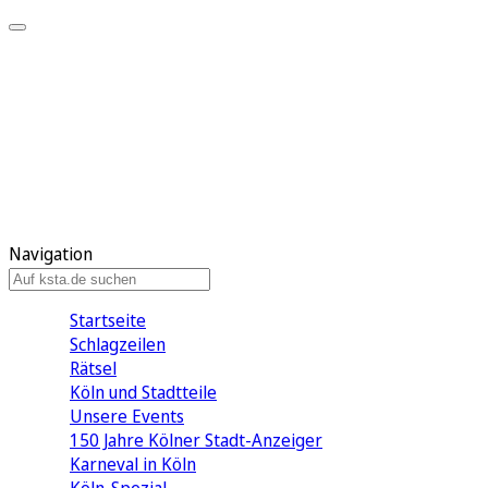
Mein KStA
Meine Artikel
Meine Region
Meine Newsletter
Mein KStA PLUS
Mein E-Paper
Navigation
Startseite
Schlagzeilen
Rätsel
Köln und Stadtteile
Unsere Events
150 Jahre Kölner Stadt-Anzeiger
Karneval in Köln