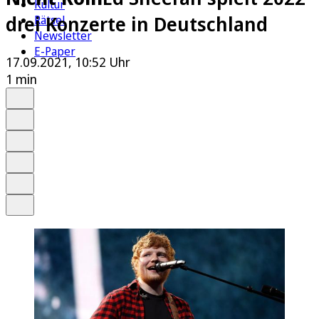
Kultur
drei Konzerte in Deutschland
Rätsel
Newsletter
E-Paper
17.09.2021, 10:52 Uhr
1 min
Auf Google bevorzugen
Anhören
Schrift
Merken
Drucken
Teilen