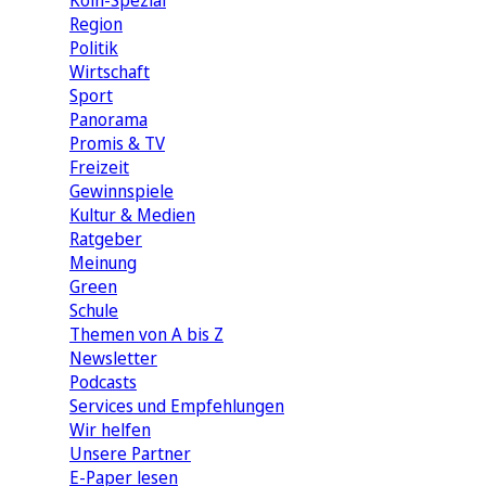
Köln-Spezial
Region
Politik
Wirtschaft
Sport
Panorama
Promis & TV
Freizeit
Gewinnspiele
Kultur & Medien
Ratgeber
Meinung
Green
Schule
Themen von A bis Z
Newsletter
Podcasts
Services und Empfehlungen
Wir helfen
Unsere Partner
E-Paper lesen