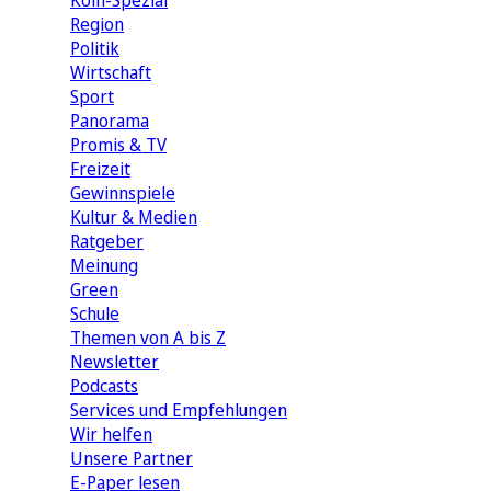
Köln-Spezial
Region
Politik
Wirtschaft
Sport
Panorama
Promis & TV
Freizeit
Gewinnspiele
Kultur & Medien
Ratgeber
Meinung
Green
Schule
Themen von A bis Z
Newsletter
Podcasts
Services und Empfehlungen
Wir helfen
Unsere Partner
E-Paper lesen