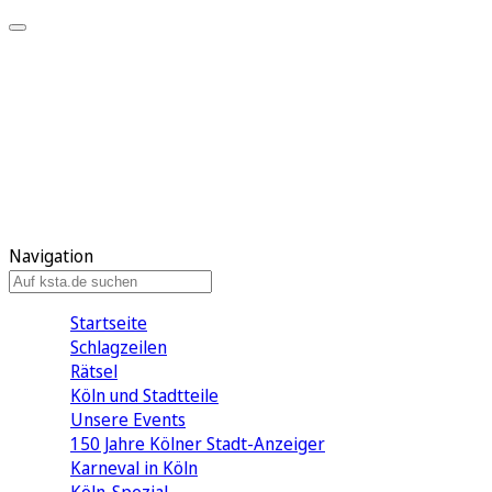
Mein KStA
Meine Artikel
Meine Region
Meine Newsletter
Mein KStA PLUS
Mein E-Paper
Navigation
Startseite
Schlagzeilen
Rätsel
Köln und Stadtteile
Unsere Events
150 Jahre Kölner Stadt-Anzeiger
Karneval in Köln