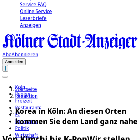
Service FAQ
Online Service
Leserbriefe
Anzeigen
Abo
Abonnieren
Anmelden
Köln
Startseite
Region
Redaktion
Freizeit
Restaurants
Korea in Köln: An diesen Orten
FC
kommen Sie dem Land ganz nahe
Panorama
Politik
Wirtschaft
Von Kimchi bis K-Pop
Wir stellen