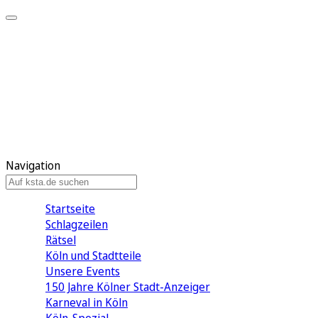
Mein KStA
Meine Artikel
Meine Region
Meine Newsletter
Mein KStA PLUS
Mein E-Paper
Navigation
Startseite
Schlagzeilen
Rätsel
Köln und Stadtteile
Unsere Events
150 Jahre Kölner Stadt-Anzeiger
Karneval in Köln