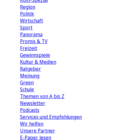
Köln-Spezial
Region
Politik
Wirtschaft
Sport
Panorama
Promis & TV
Freizeit
Gewinnspiele
Kultur & Medien
Ratgeber
Meinung
Green
Schule
Themen von A bis Z
Newsletter
Podcasts
Services und Empfehlungen
Wir helfen
Unsere Partner
E-Paper lesen