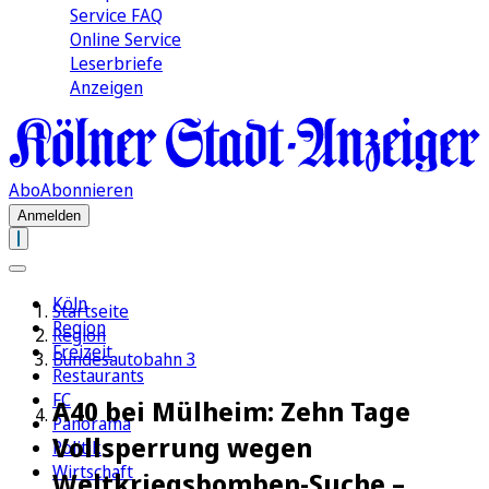
Service FAQ
Online Service
Leserbriefe
Anzeigen
Abo
Abonnieren
Anmelden
Köln
Startseite
Region
Region
Freizeit
Bundesautobahn 3
Restaurants
FC
A40 bei Mülheim: Zehn Tage
Panorama
Vollsperrung wegen
Politik
Wirtschaft
Weltkriegsbomben-Suche –