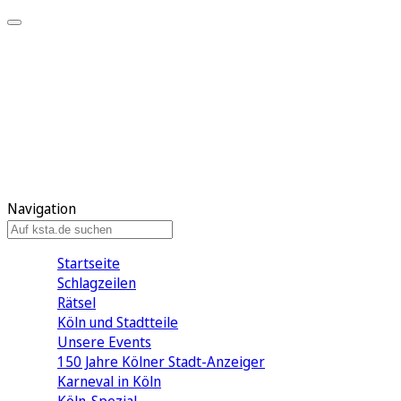
Mein KStA
Meine Artikel
Meine Region
Meine Newsletter
Mein KStA PLUS
Mein E-Paper
Navigation
Startseite
Schlagzeilen
Rätsel
Köln und Stadtteile
Unsere Events
150 Jahre Kölner Stadt-Anzeiger
Karneval in Köln