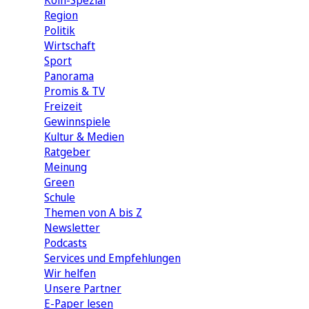
Köln-Spezial
Region
Politik
Wirtschaft
Sport
Panorama
Promis & TV
Freizeit
Gewinnspiele
Kultur & Medien
Ratgeber
Meinung
Green
Schule
Themen von A bis Z
Newsletter
Podcasts
Services und Empfehlungen
Wir helfen
Unsere Partner
E-Paper lesen