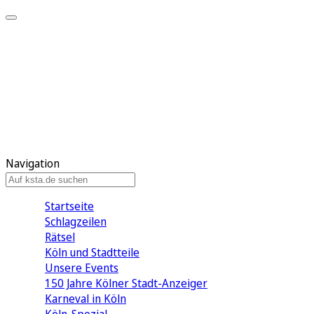
Mein KStA
Meine Artikel
Meine Region
Meine Newsletter
Mein KStA PLUS
Mein E-Paper
Navigation
Startseite
Schlagzeilen
Rätsel
Köln und Stadtteile
Unsere Events
150 Jahre Kölner Stadt-Anzeiger
Karneval in Köln