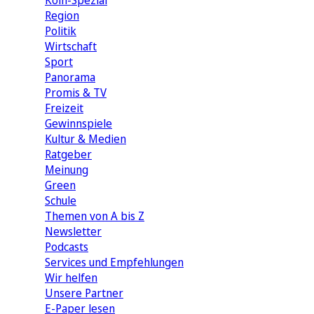
Köln-Spezial
Region
Politik
Wirtschaft
Sport
Panorama
Promis & TV
Freizeit
Gewinnspiele
Kultur & Medien
Ratgeber
Meinung
Green
Schule
Themen von A bis Z
Newsletter
Podcasts
Services und Empfehlungen
Wir helfen
Unsere Partner
E-Paper lesen