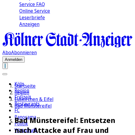
Service FAQ
Online Service
Leserbriefe
Anzeigen
Abo
Abonnieren
Anmelden
Köln
Startseite
Region
Region
Freizeit
Euskirchen & Eifel
Restaurants
Bad Münstereifel
FC
Panorama
Bad Münstereifel: Entsetzen
Politik
nach Attacke auf Frau und
Wirtschaft