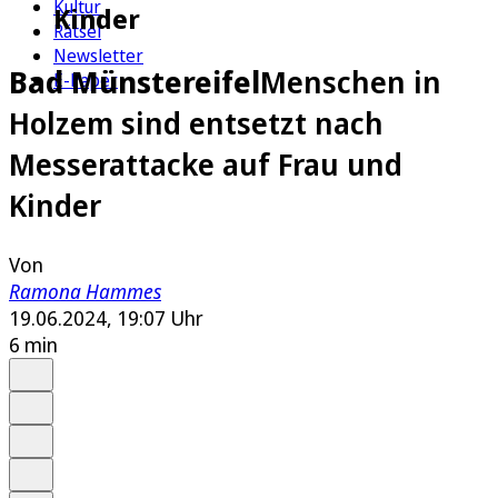
Kultur
Kinder
Rätsel
Newsletter
Bad Münstereifel
Menschen in
E-Paper
Holzem sind entsetzt nach
Messerattacke auf Frau und
Kinder
Von
Ramona Hammes
19.06.2024, 19:07 Uhr
6 min
Auf Google bevorzugen
Anhören
Schrift
Merken