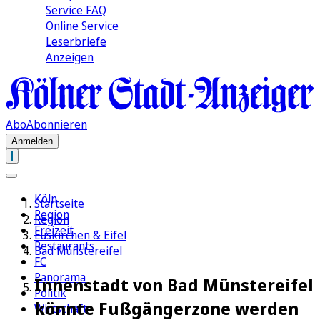
Service FAQ
Online Service
Leserbriefe
Anzeigen
Abo
Abonnieren
Anmelden
Köln
Startseite
Region
Region
Freizeit
Euskirchen & Eifel
Restaurants
Bad Münstereifel
FC
Panorama
Innenstadt von Bad Münstereifel
Politik
könnte Fußgängerzone werden
Wirtschaft