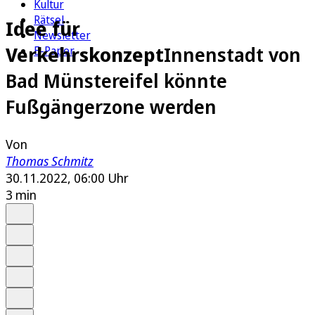
Kultur
Rätsel
Idee für
Newsletter
Verkehrskonzept
Innenstadt von
E-Paper
Bad Münstereifel könnte
Fußgängerzone werden
Von
Thomas Schmitz
30.11.2022, 06:00 Uhr
3 min
Auf Google bevorzugen
Anhören
Schrift
Merken
Drucken
Teilen