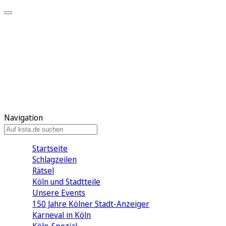
Mein KStA
Meine Artikel
Meine Region
Meine Newsletter
Mein KStA PLUS
Mein E-Paper
Navigation
Startseite
Schlagzeilen
Rätsel
Köln und Stadtteile
Unsere Events
150 Jahre Kölner Stadt-Anzeiger
Karneval in Köln