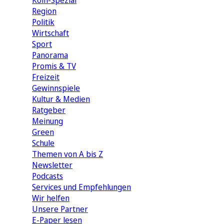
Köln-Spezial
Region
Politik
Wirtschaft
Sport
Panorama
Promis & TV
Freizeit
Gewinnspiele
Kultur & Medien
Ratgeber
Meinung
Green
Schule
Themen von A bis Z
Newsletter
Podcasts
Services und Empfehlungen
Wir helfen
Unsere Partner
E-Paper lesen