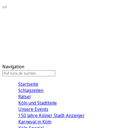
Mein KStA
Meine Artikel
Meine Region
Meine Newsletter
Mein KStA PLUS
Mein E-Paper
Navigation
Startseite
Schlagzeilen
Rätsel
Köln und Stadtteile
Unsere Events
150 Jahre Kölner Stadt-Anzeiger
Karneval in Köln