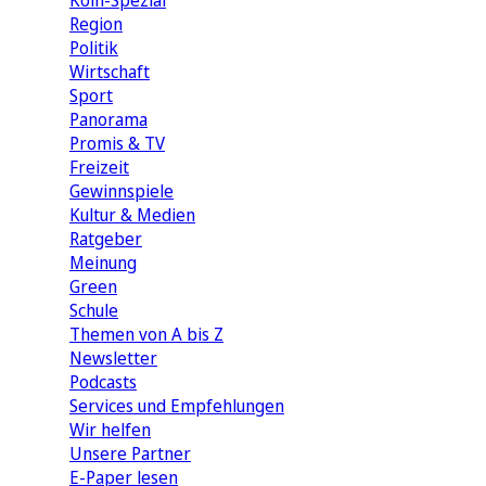
Köln-Spezial
Region
Politik
Wirtschaft
Sport
Panorama
Promis & TV
Freizeit
Gewinnspiele
Kultur & Medien
Ratgeber
Meinung
Green
Schule
Themen von A bis Z
Newsletter
Podcasts
Services und Empfehlungen
Wir helfen
Unsere Partner
E-Paper lesen