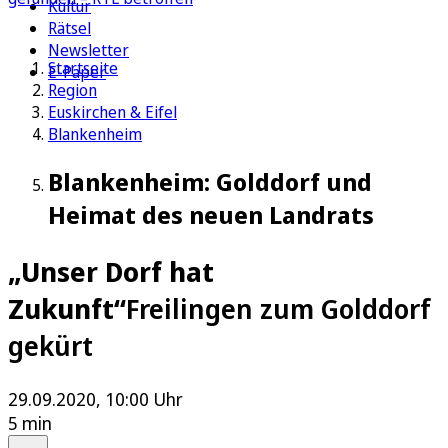
Kultur
Rätsel
Newsletter
Startseite
E-Paper
Region
Euskirchen & Eifel
Blankenheim
Blankenheim: Golddorf und
Heimat des neuen Landrats
„Unser Dorf hat
Zukunft“
Freilingen zum Golddorf
gekürt
29.09.2020, 10:00 Uhr
5 min
Auf Google bevorzugen