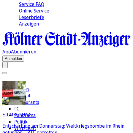
Service FAQ
Online Service
Leserbriefe
Anzeigen
Abo
Abonnieren
Anmelden
Köln
Region
Freizeit
Restaurants
FC
EILMELDUNG
Panorama
Politik
Entschärfung am Donnerstag: Weltkriegsbombe im Rhein
Wirtschaft
gefunden – RTL betroffen