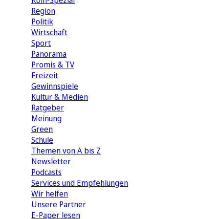
Köln-Spezial
Region
Politik
Wirtschaft
Sport
Panorama
Promis & TV
Freizeit
Gewinnspiele
Kultur & Medien
Ratgeber
Meinung
Green
Schule
Themen von A bis Z
Newsletter
Podcasts
Services und Empfehlungen
Wir helfen
Unsere Partner
E-Paper lesen