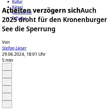
Kultur
Rätsel
Arbeiten verzögern sich
Auch
Newsletter
2025 droht für den Kronenburger
E-Paper
See die Sperrung
Von
Stefan Lieser
29.06.2024, 18:01 Uhr
5 min
Auf Google bevorzugen
Anhören
Schrift
Merken
Drucken
Teilen