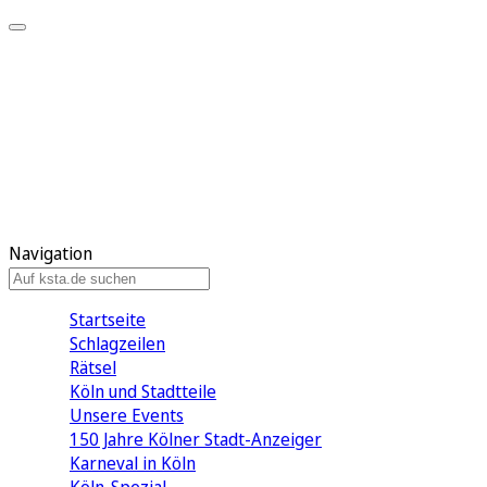
Mein KStA
Meine Artikel
Meine Region
Meine Newsletter
Mein KStA PLUS
Mein E-Paper
Navigation
Startseite
Schlagzeilen
Rätsel
Köln und Stadtteile
Unsere Events
150 Jahre Kölner Stadt-Anzeiger
Karneval in Köln