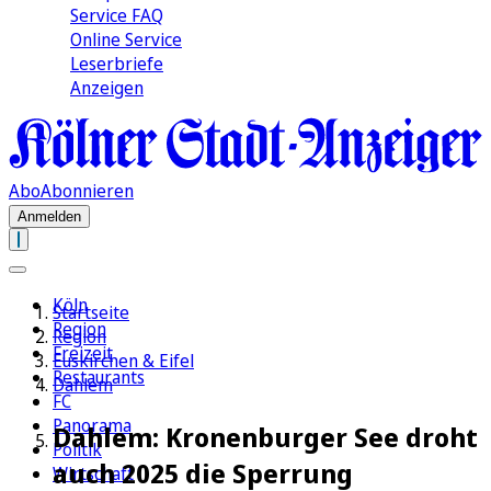
Service FAQ
Online Service
Leserbriefe
Anzeigen
Abo
Abonnieren
Anmelden
Köln
Startseite
Region
Region
Freizeit
Euskirchen & Eifel
Restaurants
Dahlem
FC
Panorama
Dahlem: Kronenburger See droht
Politik
auch 2025 die Sperrung
Wirtschaft