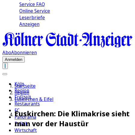
Service FAQ
Online Service
Leserbriefe
Anzeigen
Abo
Abonnieren
Anmelden
Köln
Startseite
Region
Region
Freizeit
Euskirchen & Eifel
Restaurants
FC
Euskirchen: Die Klimakrise sieht
Panorama
man vor der Haustür
Politik
Wirtschaft