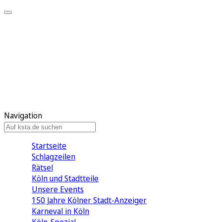
Mein KStA
Meine Artikel
Meine Region
Meine Newsletter
Mein KStA PLUS
Mein E-Paper
Navigation
Startseite
Schlagzeilen
Rätsel
Köln und Stadtteile
Unsere Events
150 Jahre Kölner Stadt-Anzeiger
Karneval in Köln