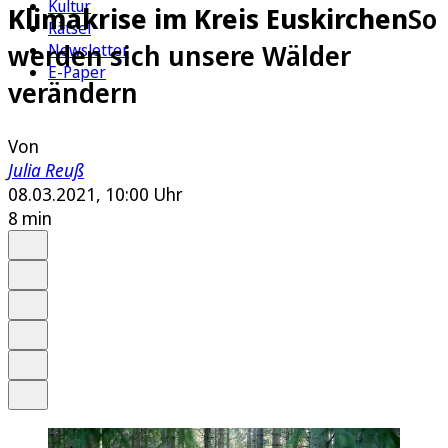
Kultur
Klimakrise im Kreis Euskirchen
So
Rätsel
werden sich unsere Wälder
Newsletter
E-Paper
verändern
Von
Julia Reuß
08.03.2021, 10:00 Uhr
8 min
Auf Google bevorzugen
Anhören
Schrift
Merken
Drucken
Teilen