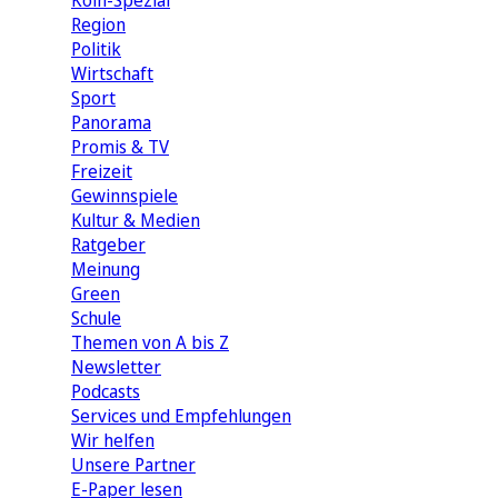
Köln-Spezial
Region
Politik
Wirtschaft
Sport
Panorama
Promis & TV
Freizeit
Gewinnspiele
Kultur & Medien
Ratgeber
Meinung
Green
Schule
Themen von A bis Z
Newsletter
Podcasts
Services und Empfehlungen
Wir helfen
Unsere Partner
E-Paper lesen