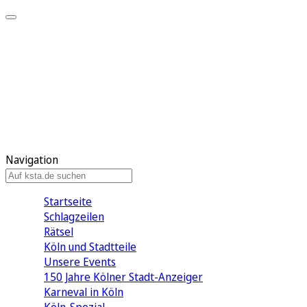
Mein KStA
Meine Artikel
Meine Region
Meine Newsletter
Mein KStA PLUS
Mein E-Paper
Navigation
Startseite
Schlagzeilen
Rätsel
Köln und Stadtteile
Unsere Events
150 Jahre Kölner Stadt-Anzeiger
Karneval in Köln