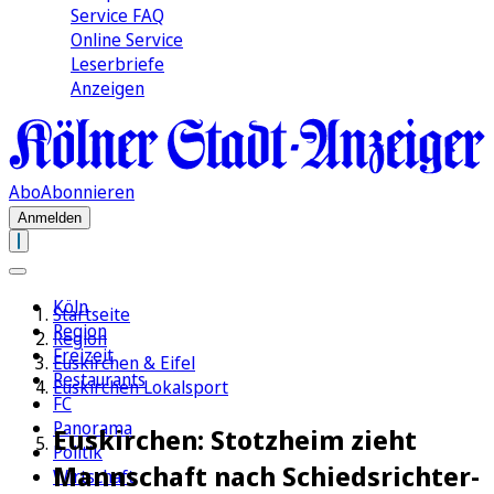
Service FAQ
Online Service
Leserbriefe
Anzeigen
Abo
Abonnieren
Anmelden
Köln
Startseite
Region
Region
Freizeit
Euskirchen & Eifel
Restaurants
Euskirchen Lokalsport
FC
Panorama
Euskirchen: Stotzheim zieht
Politik
Mannschaft nach Schiedsrichter-
Wirtschaft