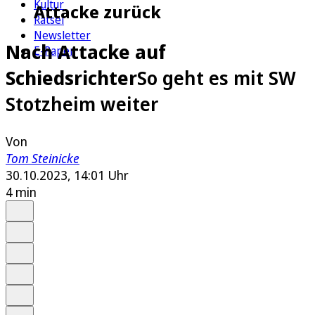
Kultur
Attacke zurück
Rätsel
Newsletter
Nach Attacke auf
E-Paper
Schiedsrichter
So geht es mit SW
Stotzheim weiter
Von
Tom Steinicke
30.10.2023, 14:01 Uhr
4 min
Auf Google bevorzugen
Anhören
Schrift
Merken
Drucken
Teilen