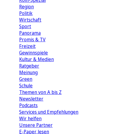
Köln-Spezial
Region
Politik
Wirtschaft
Sport
Panorama
Promis & TV
Freizeit
Gewinnspiele
Kultur & Medien
Ratgeber
Meinung
Green
Schule
Themen von A bis Z
Newsletter
Podcasts
Services und Empfehlungen
Wir helfen
Unsere Partner
E-Paper lesen