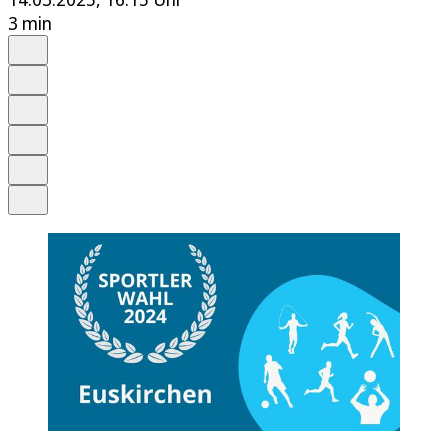
3 min
Auf Google bevorzugen
Anhören
Schrift
Merken
Drucken
Teilen