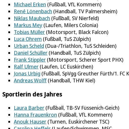
Michael Erken
(Fußball, VfL Kommern)
René Lönenbach
(Handball, TV Palmersheim)
Niklas Maubach
(Fußball, SV Nierfeld)
Markus Mey
(Laufen, Milers Colonia)
Tobias Müller
(Motorsport, Black Falcon)
Luca Ohrem
(Fußball, TuS Zülpich)
Urban Scheld
(Dua-/Triathlon, TuS Schleiden)
Daniel Schüller
(Handball, TuS Zülpich)
Frank Stippler
(Motorsport, Scherer Sport PHX)
Ralf Ulmer
(Laufen, LC Euskirchen)
Jonas Urbig
(Fußball, SpVgg Greuther Fürth/1. FC K
Andreas Wolff
(Handball, THW Kiel)
Sportlerin des Jahres
Laura Barber
(Fußball, TB-SV Füssenich-Geich)
Hanna Frauenkron
(Fußball, VfL Kommern)
Anouk Hauser
(Turnen, Euskirchener TSC)
Carolina Heffels
(Laufen/Schwimmen, MSC