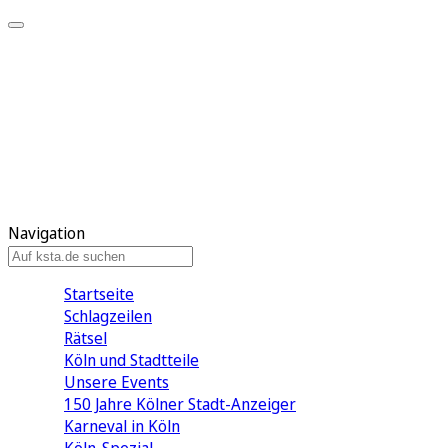
Mein KStA
Meine Artikel
Meine Region
Meine Newsletter
Mein KStA PLUS
Mein E-Paper
Navigation
Startseite
Schlagzeilen
Rätsel
Köln und Stadtteile
Unsere Events
150 Jahre Kölner Stadt-Anzeiger
Karneval in Köln