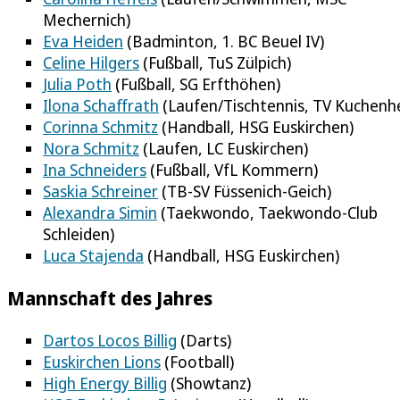
Mechernich)
Eva Heiden
(Badminton, 1. BC Beuel IV)
Celine Hilgers
(Fußball, TuS Zülpich)
Julia Poth
(Fußball, SG Erfthöhen)
Ilona Schaffrath
(Laufen/Tischtennis, TV Kuchenh
Corinna Schmitz
(Handball, HSG Euskirchen)
Nora Schmitz
(Laufen, LC Euskirchen)
Ina Schneiders
(Fußball, VfL Kommern)
Saskia Schreiner
(TB-SV Füssenich-Geich)
Alexandra Simin
(Taekwondo, Taekwondo-Club
Schleiden)
Luca Stajenda
(Handball, HSG Euskirchen)
Mannschaft des Jahres
Dartos Locos Billig
(Darts)
Euskirchen Lions
(Football)
High Energy Billig
(Showtanz)