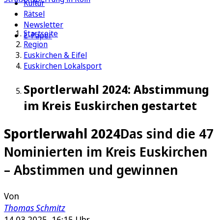
Kultur
Rätsel
Newsletter
Startseite
E-Paper
Region
Euskirchen & Eifel
Euskirchen Lokalsport
Sportlerwahl 2024: Abstimmung
im Kreis Euskirchen gestartet
Sportlerwahl 2024
Das sind die 47
Nominierten im Kreis Euskirchen
– Abstimmen und gewinnen
Von
Thomas Schmitz
14.03.2025, 16:15 Uhr