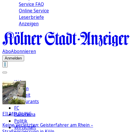
Service FAQ
Online Service
Leserbriefe
Anzeigen
Abo
Abonnieren
Anmelden
Köln
Region
Freizeit
Restaurants
FC
EILMELDUNG
Panorama
Politik
Keine Verletzten: Geisterfahrer am Rhein –
Wirtschaft
Straßensperrung in Köln