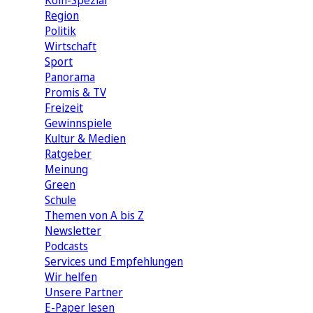
Köln-Spezial
Region
Politik
Wirtschaft
Sport
Panorama
Promis & TV
Freizeit
Gewinnspiele
Kultur & Medien
Ratgeber
Meinung
Green
Schule
Themen von A bis Z
Newsletter
Podcasts
Services und Empfehlungen
Wir helfen
Unsere Partner
E-Paper lesen