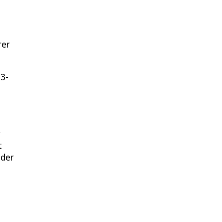
rer
T3-
r
t
 der