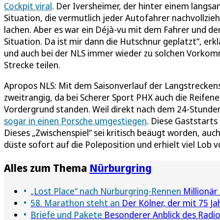
Cockpit viral
. Der Iversheimer, der hinter einem langs
Situation, die vermutlich jeder Autofahrer nachvollzi
lachen. Aber es war ein Déjà-vu mit dem Fahrer und d
Situation. Da ist mir dann die Hutschnur geplatzt“, erk
und auch bei der NLS immer wieder zu solchen Vorkom
Strecke teilen.
Apropos NLS: Mit dem Saisonverlauf der Langstreckenser
zweitrangig, da bei Scherer Sport PHX auch die Reifene
Vordergrund standen. Weil direkt nach dem 24-Stunden
sogar in einen Porsche umgestiegen
. Diese Gaststarts
Dieses „Zwischenspiel“ sei kritisch beäugt worden, auch
düste sofort auf die Poleposition und erhielt viel Lob v
Alles zum Thema
Nürburgring
„Lost Place“ nach Nürburgring-Rennen
Millionär
58. Marathon steht an
Der Kölner, der mit 75 Ja
Briefe und Pakete
Besonderer Anblick des Radiot