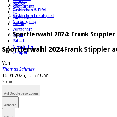
Freizeit
Region
Restaurants
Euskirchen & Eifel
FC
Euskirchen Lokalsport
Panorama
Nürburgring
Politik
Wirtschaft
Sportlerwahl 2024: Frank Stipple
Kultur
Rätsel
Newsletter
Sportlerwahl 2024
Frank Stippler 
E-Paper
Von
Thomas Schmitz
16.01.2025, 13:52 Uhr
3 min
Auf Google bevorzugen
Anhören