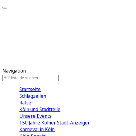
Mein KStA
Meine Artikel
Meine Region
Meine Newsletter
Mein KStA PLUS
Mein E-Paper
Navigation
Startseite
Schlagzeilen
Rätsel
Köln und Stadtteile
Unsere Events
150 Jahre Kölner Stadt-Anzeiger
Karneval in Köln