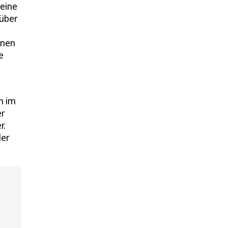
 eine
rüber
nnen
e
n im
er
r.
ler