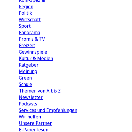
Köln-Spezial
Region
Politik
Wirtschaft
Sport
Panorama
Promis & TV
Freizeit
Gewinnspiele
Kultur & Medien
Ratgeber
Meinung
Green
Schule
Themen von A bis Z
Newsletter
Podcasts
Services und Empfehlungen
Wir helfen
Unsere Partner
E-Paper lesen