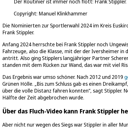
Der Routinier ist immer noch flott: Frank Stippler.
Copyright: Manuel Klinkhammer
Die Nominierten zur Sportlerwahl 2024 im Kreis Euskirc
Frank Stippler.
Anfang 2024 herrschte bei Frank Stippler noch Ungewi
Fahrzeuge, also die Klasse, mit der der Iversheimer 
antritt. Also ging Stipplers langjähriger Partner Scher
standen mit dem Rücken zur Wand, das war mit viel Risi
Das Ergebnis war umso schöner. Nach 2012 und 2019
g
Grünen Hölle. „Bis zum Schluss gab es einen Dreikampf,
über die volle Distanz fahren konnten“, sagt Stippler.
Hälfte der Zeit abgebrochen wurde.
Über das Fluch-Video kann Frank Stippler h
Aber nicht nur wegen des Siegs war Stippler in aller 