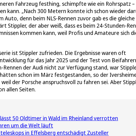
ameren Fahrzeug festhing, schimpfte wie ein Rohrspatz –
ehen kann. „Nach 300 Metern konnte ich schon wieder da
em Auto, denn beim NLS-Rennen zuvor gab es die gleiche
lärt Stippler, der aber weiß, dass es beim 24-Stunden-Re
mnissen kommen kann, weil Profis und Amateure sich di
ie ist Stippler zufrieden. Die Ergebnisse waren oft
ntwicklung für das Jahr 2025 und der Test von Beifahrer
-Rennen der Audi nicht zur Verfügung stand, war Stippl
 hätten schon im März festgestanden, so der Iversheime
 weil der Porsche anspruchsvoll zu fahren sei. Aber Stipp
on allen Seiten.
 lässt 50 Oldtimer in Wald im Rheinland verrotten
hren um die Welt läuft
eleskops in Effelsberg entschädigt Zusteller