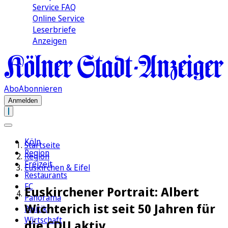
Service FAQ
Online Service
Leserbriefe
Anzeigen
Abo
Abonnieren
Anmelden
Köln
Startseite
Region
Region
Freizeit
Euskirchen & Eifel
Restaurants
FC
Euskirchener Portrait: Albert
Panorama
Wichterich ist seit 50 Jahren für
Politik
Wirtschaft
die CDU aktiv