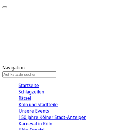
Mein KStA
Meine Artikel
Meine Region
Meine Newsletter
Mein KStA PLUS
Mein E-Paper
Navigation
Startseite
Schlagzeilen
Rätsel
Köln und Stadtteile
Unsere Events
150 Jahre Kölner Stadt-Anzeiger
Karneval in Köln