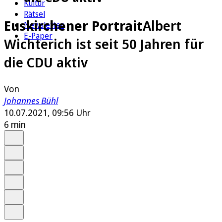
Kultur
Rätsel
Euskirchener Portrait
Albert
Newsletter
E-Paper
Wichterich ist seit 50 Jahren für
die CDU aktiv
Von
Johannes Bühl
10.07.2021, 09:56 Uhr
6 min
Auf Google bevorzugen
Anhören
Schrift
Merken
Drucken
Teilen