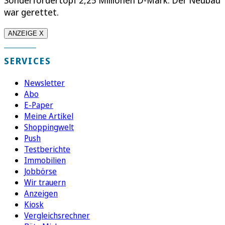
Sonderfördertopf 2,25 Millionen D-Mark. Der Neubau
war gerettet.
ANZEIGE X
SERVICES
Newsletter
Abo
E-Paper
Meine Artikel
Shoppingwelt
Push
Testberichte
Immobilien
Jobbörse
Wir trauern
Anzeigen
Kiosk
Vergleichsrechner