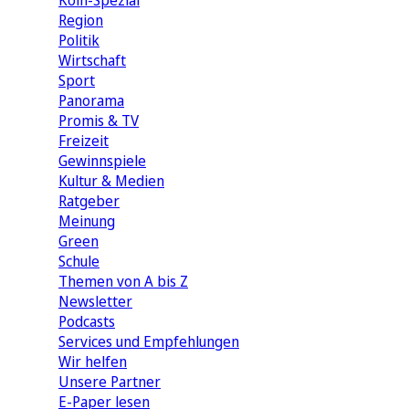
Köln-Spezial
Region
Politik
Wirtschaft
Sport
Panorama
Promis & TV
Freizeit
Gewinnspiele
Kultur & Medien
Ratgeber
Meinung
Green
Schule
Themen von A bis Z
Newsletter
Podcasts
Services und Empfehlungen
Wir helfen
Unsere Partner
E-Paper lesen