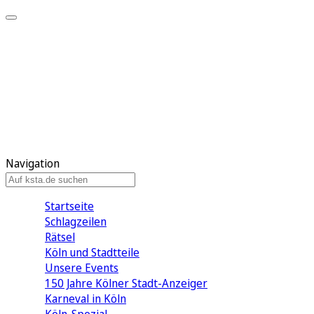
Mein KStA
Meine Artikel
Meine Region
Meine Newsletter
Mein KStA PLUS
Mein E-Paper
Navigation
Startseite
Schlagzeilen
Rätsel
Köln und Stadtteile
Unsere Events
150 Jahre Kölner Stadt-Anzeiger
Karneval in Köln