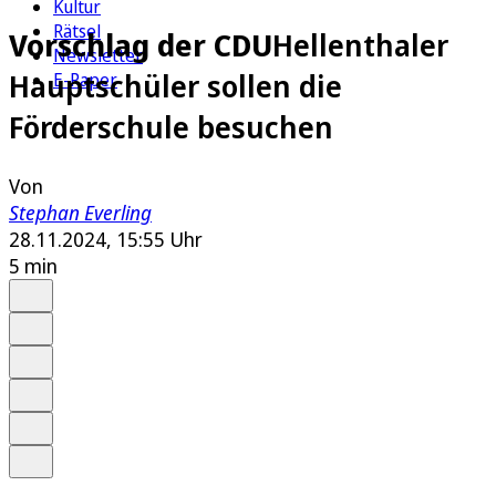
Kultur
Rätsel
Vorschlag der CDU
Hellenthaler
Newsletter
Hauptschüler sollen die
E-Paper
Förderschule besuchen
Von
Stephan Everling
28.11.2024, 15:55 Uhr
5 min
Auf Google bevorzugen
Anhören
Schrift
Merken
Drucken
Teilen