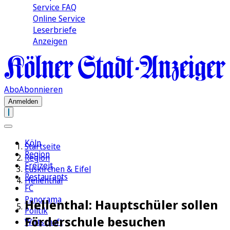
Service FAQ
Online Service
Leserbriefe
Anzeigen
Abo
Abonnieren
Anmelden
Köln
Startseite
Region
Region
Freizeit
Euskirchen & Eifel
Restaurants
Hellenthal
FC
Panorama
Hellenthal: Hauptschüler sollen
Politik
Förderschule besuchen
Wirtschaft