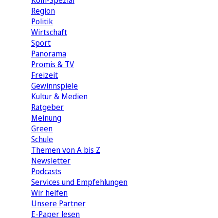
Köln-Spezial
Region
Politik
Wirtschaft
Sport
Panorama
Promis & TV
Freizeit
Gewinnspiele
Kultur & Medien
Ratgeber
Meinung
Green
Schule
Themen von A bis Z
Newsletter
Podcasts
Services und Empfehlungen
Wir helfen
Unsere Partner
E-Paper lesen