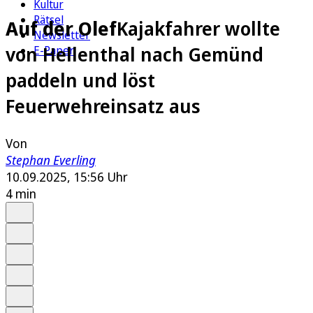
Kultur
Rätsel
Auf der Olef
Kajakfahrer wollte
Newsletter
von Hellenthal nach Gemünd
E-Paper
paddeln und löst
Feuerwehreinsatz aus
Von
Stephan Everling
10.09.2025, 15:56 Uhr
4 min
Auf Google bevorzugen
Anhören
Schrift
Merken
Drucken
Teilen