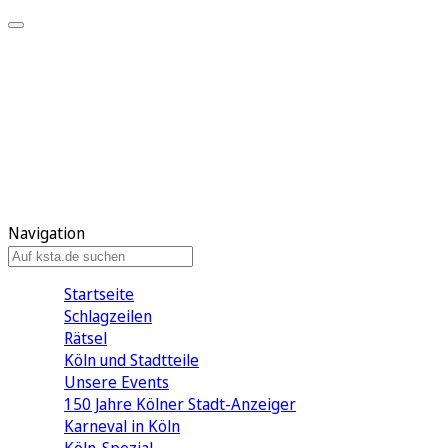
Mein KStA
Meine Artikel
Meine Region
Meine Newsletter
Mein KStA PLUS
Mein E-Paper
Navigation
Startseite
Schlagzeilen
Rätsel
Köln und Stadtteile
Unsere Events
150 Jahre Kölner Stadt-Anzeiger
Karneval in Köln