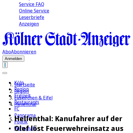
Service FAQ
Online Service
Leserbriefe
Anzeigen
Abo
Abonnieren
Anmelden
Köln
Startseite
Region
Region
Freizeit
Euskirchen & Eifel
Restaurants
Hellenthal
FC
Panorama
Hellenthal: Kanufahrer auf der
Politik
Olef löst Feuerwehreinsatz aus
Wirtschaft