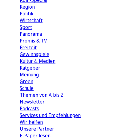
Köln-Spezial
Region
Politik
Wirtschaft
Sport
Panorama
Promis & TV
Freizeit
Gewinnspiele
Kultur & Medien
Ratgeber
Meinung
Green
Schule
Themen von A bis Z
Newsletter
Podcasts
Services und Empfehlungen
Wir helfen
Unsere Partner
E-Paper lesen