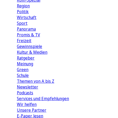
Köln-Spezial
Region
Politik
Wirtschaft
Sport
Panorama
Promis & TV
Freizeit
Gewinnspiele
Kultur & Medien
Ratgeber
Meinung
Green
Schule
Themen von A bis Z
Newsletter
Podcasts
Services und Empfehlungen
Wir helfen
Unsere Partner
E-Paper lesen