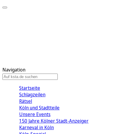
Mein KStA
Meine Artikel
Meine Region
Meine Newsletter
Mein KStA PLUS
Mein E-Paper
Navigation
Startseite
Schlagzeilen
Rätsel
Köln und Stadtteile
Unsere Events
150 Jahre Kölner Stadt-Anzeiger
Karneval in Köln