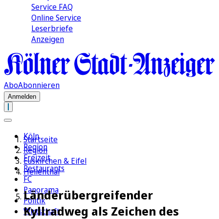
Service FAQ
Online Service
Leserbriefe
Anzeigen
Abo
Abonnieren
Anmelden
Köln
Startseite
Region
Region
Freizeit
Euskirchen & Eifel
Restaurants
Hellenthal
FC
Panorama
Länderübergreifender
Politik
Kyllradweg als Zeichen des
Wirtschaft