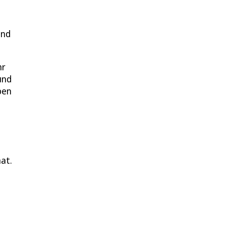
und
hr
und
ben
at.