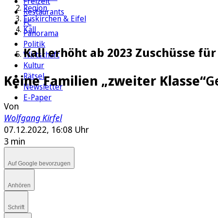
Freizeit
Region
Restaurants
Euskirchen & Eifel
FC
Kall
Panorama
Politik
Kall erhöht ab 2023 Zuschüsse für
Wirtschaft
Kultur
Rätsel
Keine Familien „zweiter Klasse“
G
Newsletter
E-Paper
Von
Wolfgang Kirfel
07.12.2022, 16:08 Uhr
3 min
Auf Google bevorzugen
Anhören
Schrift