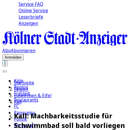
Service FAQ
Online Service
Leserbriefe
Anzeigen
Abo
Abonnieren
Anmelden
Köln
Startseite
Region
Region
Freizeit
Euskirchen & Eifel
Restaurants
Kall
FC
Panorama
Kall: Machbarkeitsstudie für
Politik
Schwimmbad soll bald vorliegen
Wirtschaft