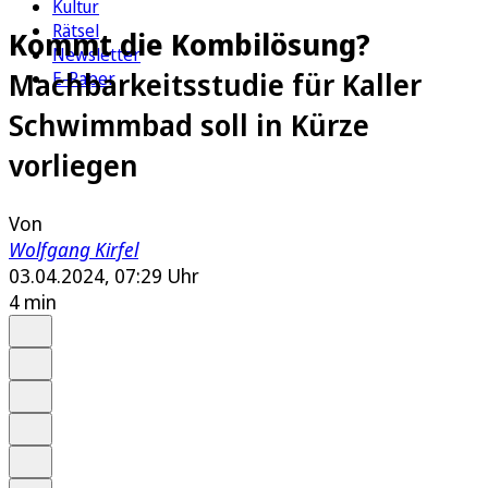
Kultur
Rätsel
Kommt die Kombilösung?
Newsletter
Machbarkeitsstudie für Kaller
E-Paper
Schwimmbad soll in Kürze
vorliegen
Von
Wolfgang Kirfel
03.04.2024, 07:29 Uhr
4 min
Auf Google bevorzugen
Anhören
Schrift
Merken
Drucken
Teilen