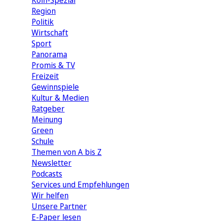
Köln-Spezial
Region
Politik
Wirtschaft
Sport
Panorama
Promis & TV
Freizeit
Gewinnspiele
Kultur & Medien
Ratgeber
Meinung
Green
Schule
Themen von A bis Z
Newsletter
Podcasts
Services und Empfehlungen
Wir helfen
Unsere Partner
E-Paper lesen