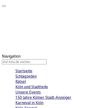
Mein KStA
Meine Artikel
Meine Region
Meine Newsletter
Mein KStA PLUS
Mein E-Paper
Navigation
Startseite
Schlagzeilen
Rätsel
Köln und Stadtteile
Unsere Events
150 Jahre Kölner Stadt-Anzeiger
Karneval in Köln