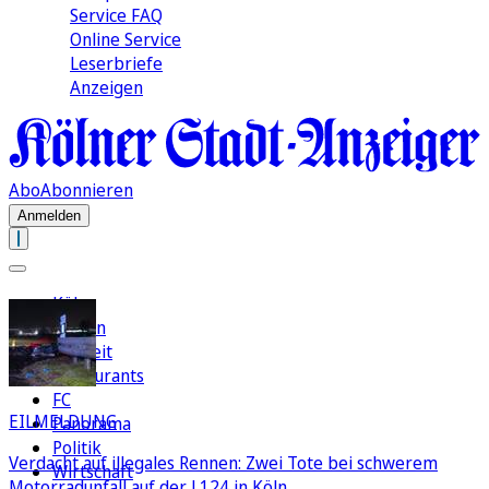
Service FAQ
Online Service
Leserbriefe
Anzeigen
Abo
Abonnieren
Anmelden
Köln
Region
Freizeit
Restaurants
FC
EILMELDUNG
Panorama
Politik
Verdacht auf illegales Rennen: Zwei Tote bei schwerem
Wirtschaft
Motorradunfall auf der L124 in Köln