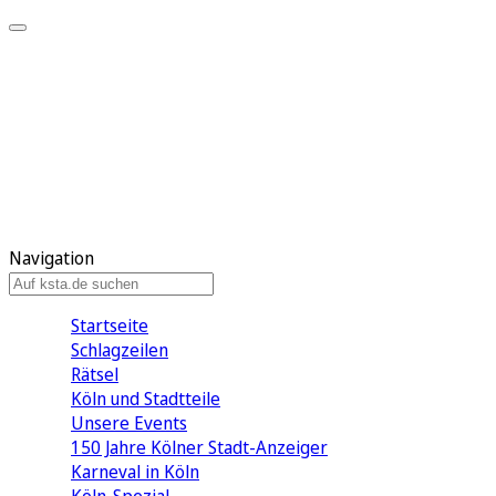
Mein KStA
Meine Artikel
Meine Region
Meine Newsletter
Mein KStA PLUS
Mein E-Paper
Navigation
Startseite
Schlagzeilen
Rätsel
Köln und Stadtteile
Unsere Events
150 Jahre Kölner Stadt-Anzeiger
Karneval in Köln