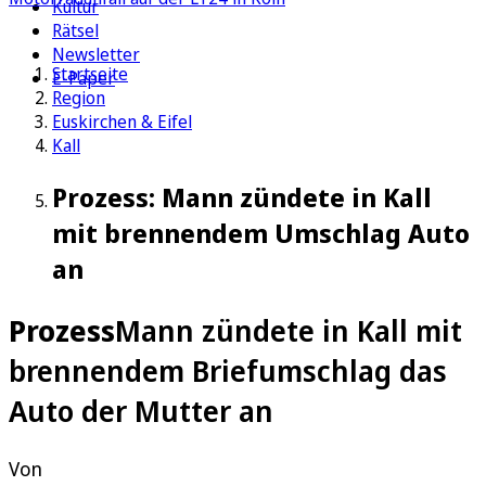
Kultur
Rätsel
Newsletter
Startseite
E-Paper
Region
Euskirchen & Eifel
Kall
Prozess: Mann zündete in Kall
mit brennendem Umschlag Auto
an
Prozess
Mann zündete in Kall mit
brennendem Briefumschlag das
Auto der Mutter an
Von