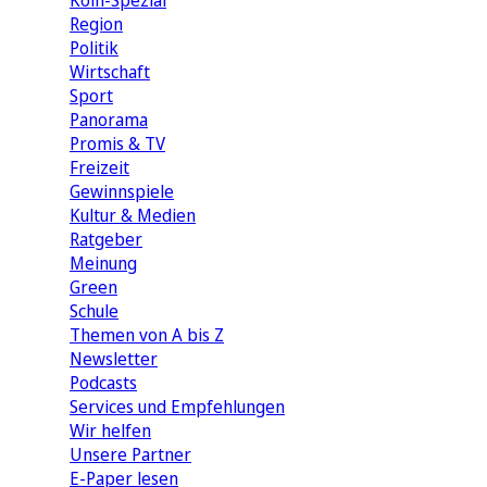
Köln-Spezial
Region
Politik
Wirtschaft
Sport
Panorama
Promis & TV
Freizeit
Gewinnspiele
Kultur & Medien
Ratgeber
Meinung
Green
Schule
Themen von A bis Z
Newsletter
Podcasts
Services und Empfehlungen
Wir helfen
Unsere Partner
E-Paper lesen