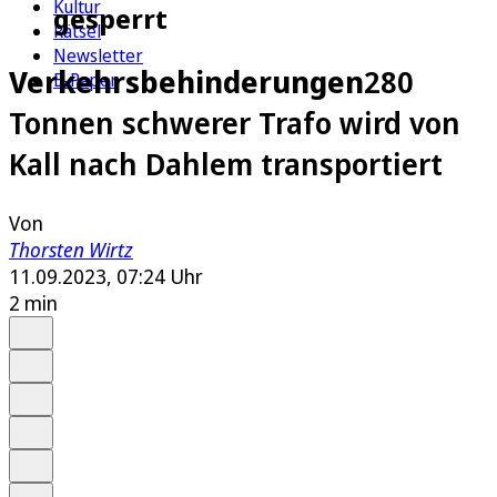
Kultur
gesperrt
Rätsel
Newsletter
Verkehrsbehinderungen
280
E-Paper
Tonnen schwerer Trafo wird von
Kall nach Dahlem transportiert
Von
Thorsten Wirtz
11.09.2023, 07:24 Uhr
2 min
Auf Google bevorzugen
Anhören
Schrift
Merken
Drucken
Teilen