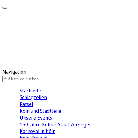
Mein KStA
Meine Artikel
Meine Region
Meine Newsletter
Mein KStA PLUS
Mein E-Paper
Navigation
Startseite
Schlagzeilen
Rätsel
Köln und Stadtteile
Unsere Events
150 Jahre Kölner Stadt-Anzeiger
Karneval in Köln