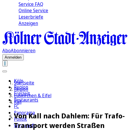
Service FAQ
Online Service
Leserbriefe
Anzeigen
Abo
Abonnieren
Anmelden
Köln
Startseite
Region
Region
Freizeit
Euskirchen & Eifel
Restaurants
Kall
FC
Panorama
Von Kall nach Dahlem: Für Trafo-
Politik
Transport werden Straßen
Wirtschaft