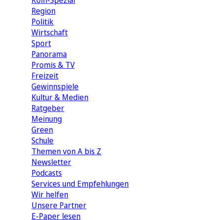
Köln-Spezial
Region
Politik
Wirtschaft
Sport
Panorama
Promis & TV
Freizeit
Gewinnspiele
Kultur & Medien
Ratgeber
Meinung
Green
Schule
Themen von A bis Z
Newsletter
Podcasts
Services und Empfehlungen
Wir helfen
Unsere Partner
E-Paper lesen