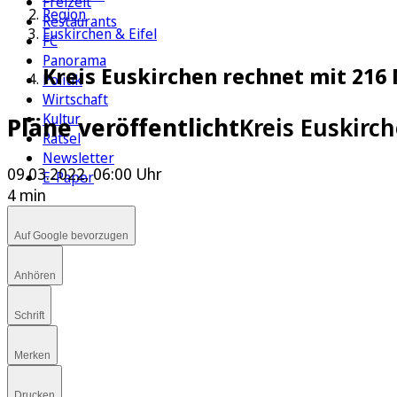
Freizeit
Region
Restaurants
Euskirchen & Eifel
FC
Panorama
Kreis Euskirchen rechnet mit 216
Politik
Wirtschaft
Kultur
Pläne veröffentlicht
Kreis Euskirc
Rätsel
Newsletter
09.03.2022, 06:00 Uhr
E-Paper
4 min
Auf Google bevorzugen
Anhören
Schrift
Merken
Drucken