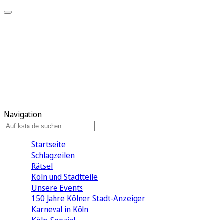
Mein KStA
Meine Artikel
Meine Region
Meine Newsletter
Mein KStA PLUS
Mein E-Paper
Navigation
Startseite
Schlagzeilen
Rätsel
Köln und Stadtteile
Unsere Events
150 Jahre Kölner Stadt-Anzeiger
Karneval in Köln