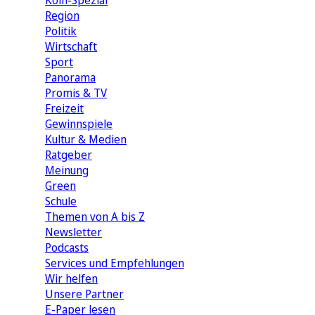
Köln-Spezial
Region
Politik
Wirtschaft
Sport
Panorama
Promis & TV
Freizeit
Gewinnspiele
Kultur & Medien
Ratgeber
Meinung
Green
Schule
Themen von A bis Z
Newsletter
Podcasts
Services und Empfehlungen
Wir helfen
Unsere Partner
E-Paper lesen