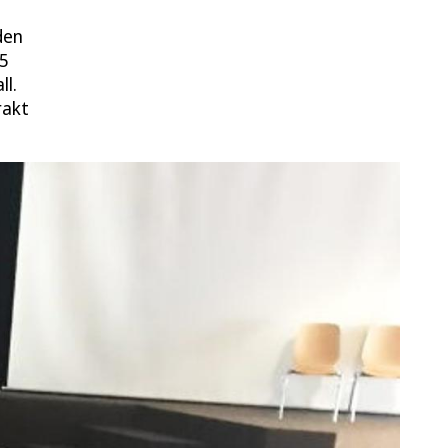
den
,5
ll.
rakt