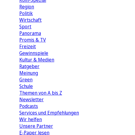
Köln-Spezial
Region
Politik
Wirtschaft
Sport
Panorama
Promis & TV
Freizeit
Gewinnspiele
Kultur & Medien
Ratgeber
Meinung
Green
Schule
Themen von A bis Z
Newsletter
Podcasts
Services und Empfehlungen
Wir helfen
Unsere Partner
E-Paper lesen