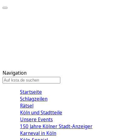
Mein KStA
Meine Artikel
Meine Region
Meine Newsletter
Mein KStA PLUS
Mein E-Paper
Navigation
Startseite
Schlagzeilen
Rätsel
Köln und Stadtteile
Unsere Events
150 Jahre Kölner Stadt-Anzeiger
Karneval in Köln