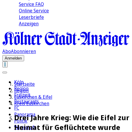
Service FAQ
Online Service
Leserbriefe
Anzeigen
Abo
Abonnieren
Anmelden
Köln
Startseite
Region
Region
Freizeit
Euskirchen & Eifel
Restaurants
Kreis Euskirchen
FC
Panorama
Drei Jahre Krieg: Wie die Eifel zur
Politik
Heimat für Geflüchtete wurde
Wirtschaft