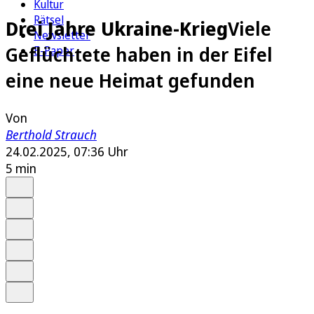
Kultur
Rätsel
Drei Jahre Ukraine-Krieg
Viele
Newsletter
Geflüchtete haben in der Eifel
E-Paper
eine neue Heimat gefunden
Von
Berthold Strauch
24.02.2025, 07:36 Uhr
5 min
Auf Google bevorzugen
Anhören
Schrift
Merken
Drucken
Teilen